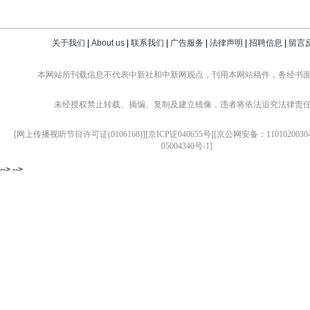
关于我们
|
About us
|
联系我们
|
广告服务
|
法律声明
|
招聘信息
|
留言
本网站所刊载信息不代表中新社和中新网观点，刊用本网站稿件，务经书
未经授权禁止转载、摘编、复制及建立镜像，违者将依法追究法律责
[网上传播视听节目许可证(0106168)][京ICP证040655号][京公网安备：1101020030
05004340号-1]
--> -->