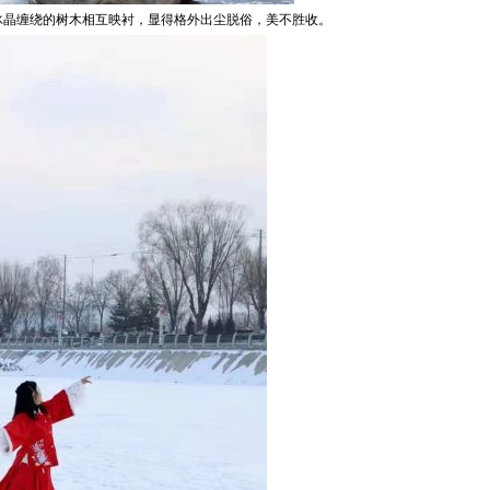
冰晶缠绕的树木相互映衬，显得格外出尘脱俗，美不胜收。