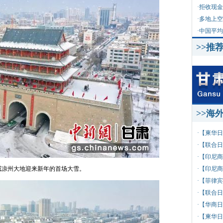
·
拒收现金
·
多地上空
·
中国平均
>>推
>>海
·
【柬华日
·
【联合日
·
【印尼商
威凉州大地迎来新年的首场大雪。
·
【印尼商
·
【菲律宾
·
【联合日
·
【华商日
·
【柬华日