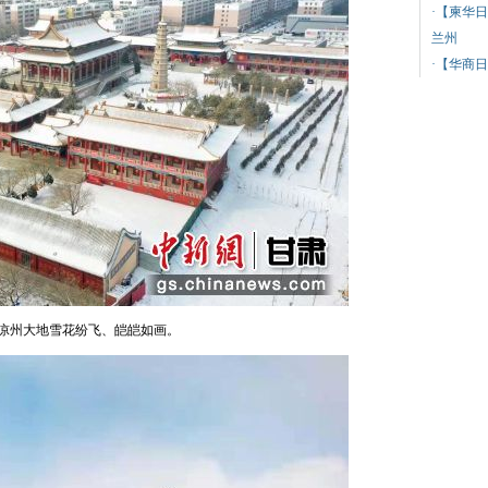
·
【柬华日
兰州
·
【华商日
凉州大地雪花纷飞、皑皑如画。