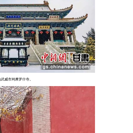
为武威市鸠摩罗什寺。