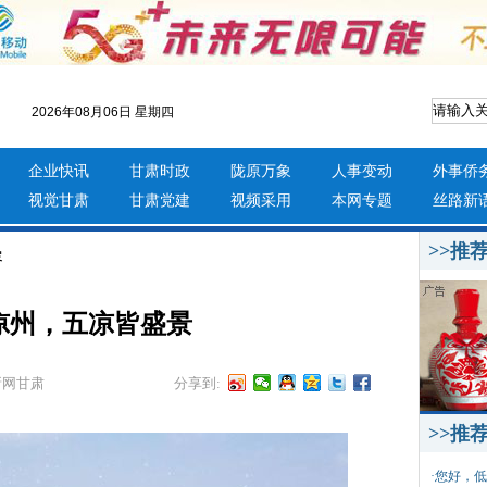
2026年08月06日 星期四
企业快讯
甘肃时政
陇原万象
人事变动
外事侨
视觉甘肃
甘肃党建
视频采用
本网专题
丝路新
>>推
容
凉州，五凉皆盛景
新网甘肃
分享到:
>>推
·
您好，低