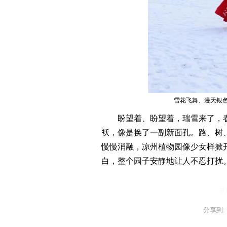
雪花飞舞、漫天银
盼望着、盼望着，瑞雪来了，春
袄，像是换了一副新面孔。路、树
慢慢消融，凉州植物园像少女样掀
白，整个园子安静地让人不忍打扰
甘
分享到: