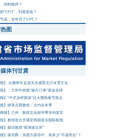
，何时能停？
的“UFO”，到底是啥？
气温，去年升了0.8℃？
荐热图
外媒体刊甘肃
报】:台胞青年走进天水感受北方冰雪文化
报】：兰州牛肉面“秘方订单”派送全球
报】“中式乡村摇滚”社火预热春节鼓点
报】静享古郡敦煌：大约在冬季
商报】兰州：敦煌文化研学季专列发车
报】敦煌首次开通至韩国首尔国际航线
报】探访敦煌“窑洞派出所”
报】侯宗辉：东西方谚语中，有多少"不谋而合"？