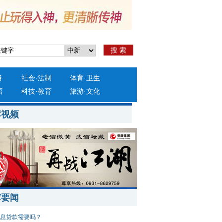
搜 索
务
社会
·
法制
体育
·
卫生
语
科技
·
教育
旅游
·
文化
荐视频
荐要闻
息贷款需要吗？