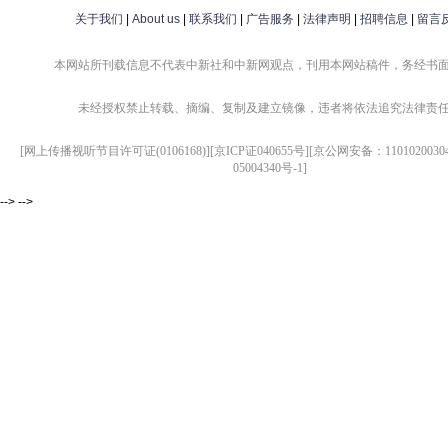
关于我们
|
About us
|
联系我们
|
广告服务
|
法律声明
|
招聘信息
|
留言
本网站所刊载信息不代表中新社和中新网观点，刊用本网站稿件，务经书
未经授权禁止转载、摘编、复制及建立镜像，违者将依法追究法律责
[网上传播视听节目许可证(0106168)][京ICP证040655号][京公网安备：1101020030
05004340号-1]
--> -->