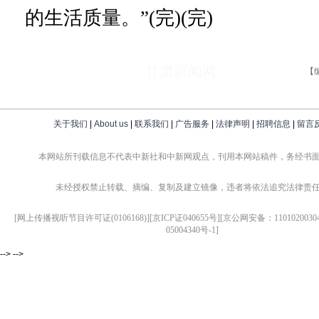
的生活质量。”(完)(完)
甘肃新闻网
【
关于我们
|
About us
|
联系我们
|
广告服务
|
法律声明
|
招聘信息
|
留言
本网站所刊载信息不代表中新社和中新网观点，刊用本网站稿件，务经书
未经授权禁止转载、摘编、复制及建立镜像，违者将依法追究法律责
[网上传播视听节目许可证(0106168)][京ICP证040655号][京公网安备：1101020030
05004340号-1]
--> -->