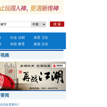
搜 索
务
社会
·
法制
体育
·
卫生
语
科技
·
教育
旅游
·
文化
荐视频
荐要闻
息贷款需要吗？