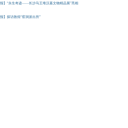
报】“永生奇迹——长沙马王堆汉墓文物精品展”亮相
报】探访敦煌“窑洞派出所”