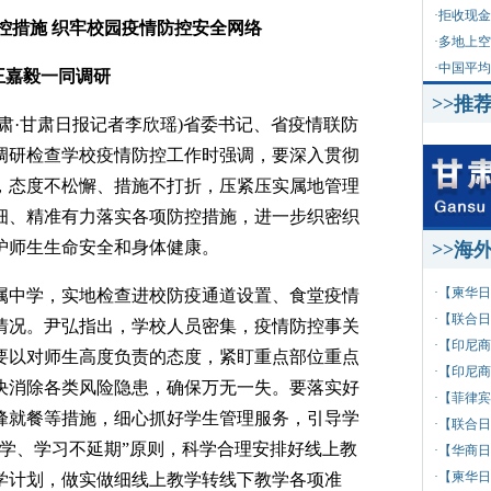
·
拒收现金
控措施 织牢校园疫情防控安全网络
·
多地上空
·
中国平均
王嘉毅一同调研
>>推
肃·甘肃日报记者李欣瑶)省委书记、省疫情联防
调研检查学校疫情防控工作时强调，要深入贯彻
，态度不松懈、措施不打折，压紧压实属地管理
细、精准有力落实各项防控措施，进一步织密织
护师生生命安全和身体健康。
>>海
·
【柬华日
中学，实地检查进校防疫通道设置、食堂疫情
·
【联合日
情况。尹弘指出，学校人员密集，疫情防控事关
·
【印尼商
要以对师生高度负责的态度，紧盯重点部位重点
·
【印尼商
决消除各类风险隐患，确保万无一失。要落实好
·
【菲律宾
峰就餐等措施，细心抓好学生管理服务，引导学
·
【联合日
停学、学习不延期”原则，科学合理安排好线上教
·
【华商日
·
【柬华日
学计划，做实做细线上教学转线下教学各项准