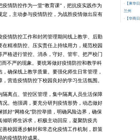
·
【柬华日
把疫情防控作为一堂“教育课”，把抗疫实践作为
兰州
规定，主动参与疫情防控，为战胜疫情做出应有
·
【华商日
疫情防控工作和封闭管理期间线上教学、后勤
要在精准防控、压实责任上持续用力，规范校园
等严格进行管控、消杀，守好、管牢、把严校门
现闭而不严的现象。要统筹做好疫情防控和教学科
估，确保线上教学质量。要强化师生日常管理，
障，营造疫情防控下校园良好的学习生活氛围。
隔离点、管控区管理，集中隔离人员生活保障
情况。他强调，要充分研判疫情形势，动态做好
懈抓好“网格化”防控举措，明确风险边界，确保
真倾听师生诉求，积极主动回应，凝聚防疫共
完善校园逐步解封和常态化疫情工作机制，群策
易的疫情防控成果。