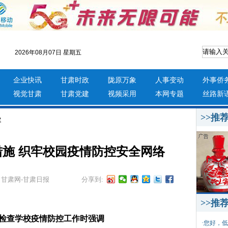
2026年08月07日 星期五
企业快讯
甘肃时政
陇原万象
人事变动
外事侨
视觉甘肃
甘肃党建
视频采用
本网专题
丝路新
>>推
容
施 织牢校园疫情防控安全网络
甘肃网-甘肃日报
分享到:
>>推
检查学校疫情防控工作时强调
·
您好，低