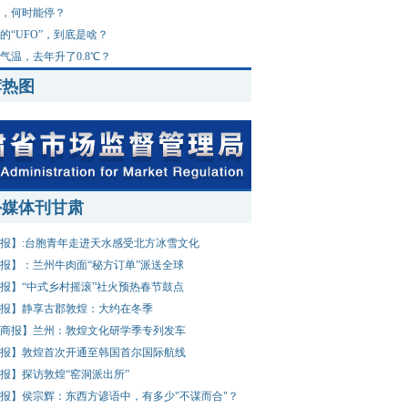
，何时能停？
的“UFO”，到底是啥？
气温，去年升了0.8℃？
荐热图
外媒体刊甘肃
报】:台胞青年走进天水感受北方冰雪文化
报】：兰州牛肉面“秘方订单”派送全球
报】“中式乡村摇滚”社火预热春节鼓点
报】静享古郡敦煌：大约在冬季
商报】兰州：敦煌文化研学季专列发车
报】敦煌首次开通至韩国首尔国际航线
报】探访敦煌“窑洞派出所”
报】侯宗辉：东西方谚语中，有多少"不谋而合"？