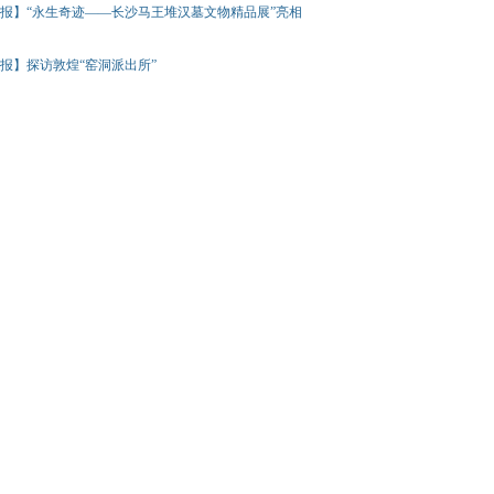
报】“永生奇迹——长沙马王堆汉墓文物精品展”亮相
报】探访敦煌“窑洞派出所”