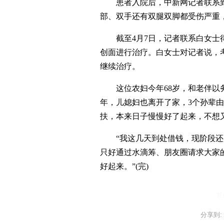
患者入院后，中新网记者联系到
部、双手还有双腿双脚都受伤严重
截至4月7日，记者联系白女士得
创面进行治疗。白女士对记者说，
继续治疗。
这位农妇今年68岁，和老伴以务
年，儿媳妇也离开了家，3个孙辈
扶，本来日子慢慢好了起来，不想
“我这几天到处借钱，现阶段还是
只好通过水滴筹、朋友圈请求大家
好起来。”(完)
甘
分享到: