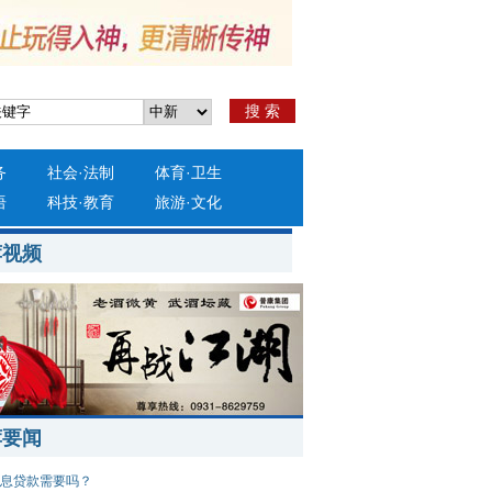
搜 索
务
社会
·
法制
体育
·
卫生
语
科技
·
教育
旅游
·
文化
荐视频
荐要闻
息贷款需要吗？