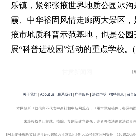
乐镇，紧邻张掖世界地质公园冰沟
霞、中华裕固风情走廊两大景区，
掖市地质科普示范基地，也是公园
展“科普进校园”活动的重点学校。(
甘肃新闻网
【
关于我们
|
About us
|
联系我们
|
广告服务
|
法律声明
|
招聘信息
|
留言
本网站所刊载信息不代表中新社和中新网观点，刊用本网站稿件，务经书
未经授权禁止转载、摘编、复制及建立镜像，违者将依法追究法律责
[网上传播视听节目许可证(0106168)][京ICP证040655号][京公网安备：1101020030