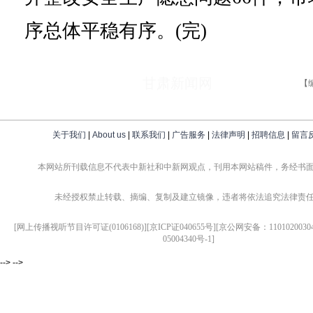
序总体平稳有序。(完)
甘肃新闻网
【
关于我们
|
About us
|
联系我们
|
广告服务
|
法律声明
|
招聘信息
|
留言
本网站所刊载信息不代表中新社和中新网观点，刊用本网站稿件，务经书
未经授权禁止转载、摘编、复制及建立镜像，违者将依法追究法律责
[网上传播视听节目许可证(0106168)][京ICP证040655号][京公网安备：1101020030
05004340号-1]
--> -->