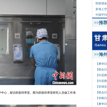
·
拒收现金
·
多地上空
·
中国平均
>>推
>>海
·
【柬华日
·
【联合日
·
【印尼商
·
【印尼商
·
【菲律宾
·
【联合日
学中心，探访胚胎培养室。图为胚胎培养室研究人员做工作准
·
【华商日
·
【柬华日