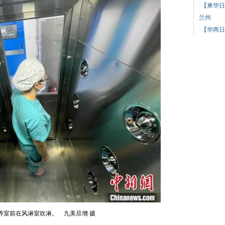
·
【柬华日
兰州
·
【华商日
养室前在风淋室吹淋。 九美旦增 摄