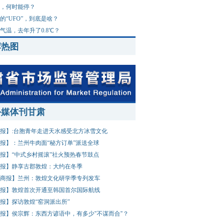
，何时能停？
的“UFO”，到底是啥？
气温，去年升了0.8℃？
荐热图
外媒体刊甘肃
报】:台胞青年走进天水感受北方冰雪文化
报】：兰州牛肉面“秘方订单”派送全球
报】“中式乡村摇滚”社火预热春节鼓点
报】静享古郡敦煌：大约在冬季
商报】兰州：敦煌文化研学季专列发车
报】敦煌首次开通至韩国首尔国际航线
报】探访敦煌“窑洞派出所”
报】侯宗辉：东西方谚语中，有多少"不谋而合"？