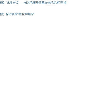
报】“永生奇迹——长沙马王堆汉墓文物精品展”亮相
报】探访敦煌“窑洞派出所”