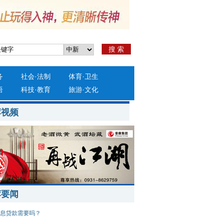
搜 索
务
社会
·
法制
体育
·
卫生
语
科技
·
教育
旅游
·
文化
荐视频
荐要闻
息贷款需要吗？