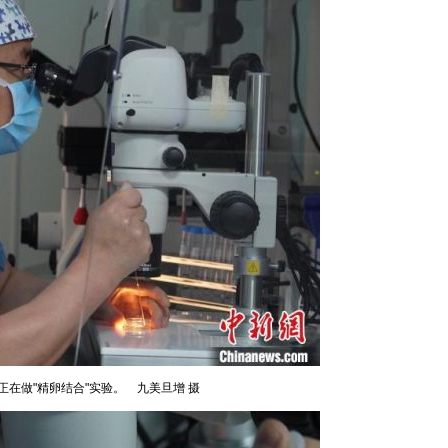
正在做"精卵结合"实验。 九美旦增 摄