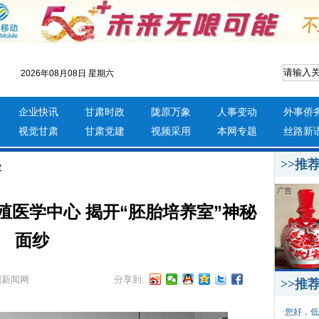
2026年08月08日 星期六
企业快讯
甘肃时政
陇原万象
人事变动
外事侨
视觉甘肃
甘肃党建
视频采用
本网专题
丝路新
>>推
容
医学中心 揭开“胚胎培养室”神秘
面纱
国新闻网
分享到:
>>推
·
您好，低