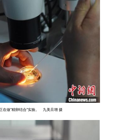
正在做"精卵结合"实验。 九美旦增 摄