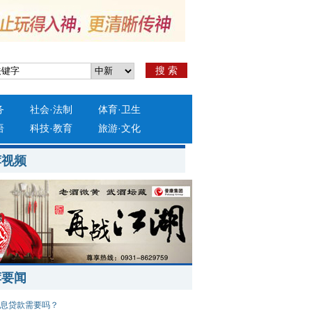
搜 索
务
社会
·
法制
体育
·
卫生
语
科技
·
教育
旅游
·
文化
荐视频
荐要闻
息贷款需要吗？