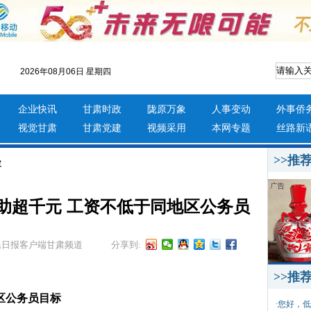
2026年08月06日 星期四
企业快讯
甘肃时政
陇原万象
人事变动
外事侨
视觉甘肃
甘肃党建
视频采用
本网专题
丝路新
>>推
容
助超千元 工资不低于同地区公务员
民日报客户端甘肃频道
分享到:
>>推
区公务员目标
·
您好，低