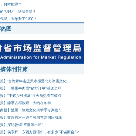
，何时能停？
的“UFO”，到底是啥？
气温，去年升了0.8℃？
荐热图
外媒体刊甘肃
报】:台胞青年走进天水感受北方冰雪文化
报】：兰州牛肉面“秘方订单”派送全球
报】“中式乡村摇滚”社火预热春节鼓点
报】静享古郡敦煌：大约在冬季
商报】兰州：敦煌文化研学季专列发车
报】敦煌首次开通至韩国首尔国际航线
报】探访敦煌“窑洞派出所”
报】侯宗辉：东西方谚语中，有多少"不谋而合"？