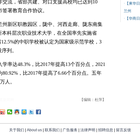
作交流，省部共建、对口支援高校均已达到10
·
【柬华日
市签署教育合作协议。
兰州
·
【华商日
州新区职教园区，陇中、河西走廊、陇东南集
所本科层次职业技术大学，在全国率先实施省
省12.5%的中职学校被认定为国家级示范学校，3
设序列。
达48.3%，比2017年提高13个百分点，2021
.92%，比2017年提高了6.66个百分点。五年
0万人。
肃新闻网
【编辑：杜萍】
关于我们
|
About us
|
联系我们
|
广告服务
|
法律声明
|
招聘信息
|
留言反馈