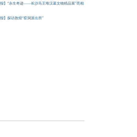
报】“永生奇迹——长沙马王堆汉墓文物精品展”亮相
报】探访敦煌“窑洞派出所”