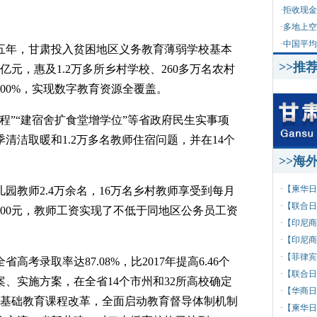
·
拒收现金
·
多地上空
·
中国平均
年，甘肃投入贫困地区义务教育薄弱学校基本
>>推
亿元，惠及1.2万多所乡村学校、260多万名农村
00%，实现数字教育资源全覆盖。
”“建宿舍扩食堂增学位”等省政府民生实事项
清洁取暖和1.2万多名教师住宿问题，并在14个
>>海
·
【柬华日
教师2.4万余名，16万名乡村教师享受到每月
·
【联合日
1000元，教师工资实现了不低于同地区公务员工资
·
【印尼商
·
【印尼商
·
【菲律宾
录取率达87.08%，比2017年提高6.46个
·
【联合日
、实施方案，在全省14个市州和32所高校确定
·
【华商日
化基础教育课程改革，全面启动教育督导体制机制
·
【柬华日