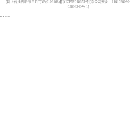
[网上传播视听节目许可证(0106168)][京ICP证040655号][京公网安备：1101020030
05004340号-1]
--> -->