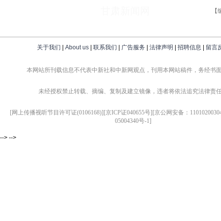
甘肃新闻网
【
关于我们
|
About us
|
联系我们
|
广告服务
|
法律声明
|
招聘信息
|
留言
本网站所刊载信息不代表中新社和中新网观点，刊用本网站稿件，务经书
未经授权禁止转载、摘编、复制及建立镜像，违者将依法追究法律责
[网上传播视听节目许可证(0106168)][京ICP证040655号][京公网安备：1101020030
05004340号-1]
--> -->