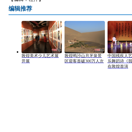
编辑推荐
敦煌美术少儿艺术展
敦煌鸣沙山月牙泉景
中国残疾人
开展
区迎客首破300万人次
乐舞蹈诗《
在敦煌首演