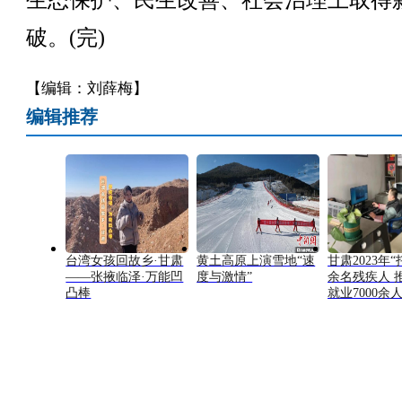
生态保护、民生改善、社会治理上取得
破。(完)
【编辑：刘薛梅】
编辑推荐
台湾女孩回故乡·甘肃
黄土高原上演雪地“速
甘肃2023年“
——张掖临泽·万能凹
度与激情”
余名残疾人 
凸棒
就业7000余