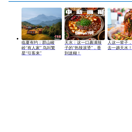
临夏有约：群山峻
天水：这一口裹满辣
人这一辈子
岭“有人家” 鸟叫繁
子的“热辣滚烫”，香
去一趟天水
星“引客来”
到迷糊！