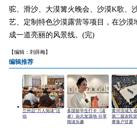
驼、滑沙、大漠篝火晚会、沙漠K歌、
艺、定制特色沙漠露营等项目，在沙漠
成一道亮丽的风景线。(完)
【编辑：刘薛梅】
编辑推荐
兰州启“万人阅读”活
多国留学生打卡《读
黄河流域九
动
者》杂志发源地 分享
第二届农民
阅读乐趣
赛落户甘肃