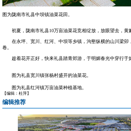
图为陇南市礼县中坝镇油菜花田。
初夏，陇南市礼县10万亩油菜花竞相绽放，放眼望去，黄嫩
在永坪、宽川、红河、中坝等乡镇，沟壑纵横的山川梁卯，
卷。
趁着花开正好，快来礼县踏青郊游，于明媚春光中穿行于如梦
图为礼县宽川镇张杨村盛开的油菜花。
图为礼县红河镇万亩油菜种植基地。
【编辑：杜萍】
编辑推荐