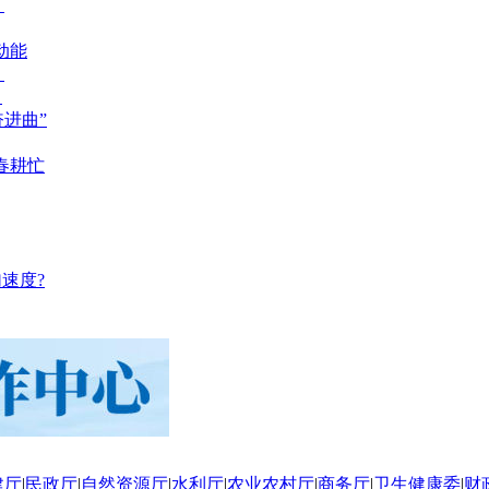
？
动能
？
？
奋进曲”
春耕忙
速度?
建厅
|
民政厅
|
自然资源厅
|
水利厅
|
农业农村厅
|
商务厅
|
卫生健康委
|
财