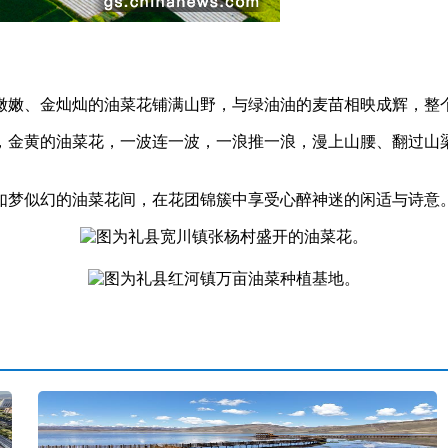
嫩、金灿灿的油菜花铺满山野，与绿油油的麦苗相映成辉，整
金黄的油菜花，一波连一波，一浪推一浪，漫上山腰、翻过山梁
似幻的油菜花间，在花团锦簇中享受心醉神迷的闲适与诗意。(