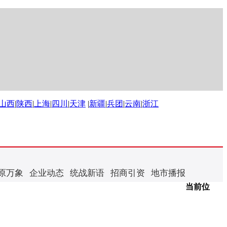
山西
|
陕西
|
上海
|
四川
|
天津
|
新疆
|
兵团
|
云南
|
浙江
原万象
企业动态
统战新语
招商引资
地市播报
当前位