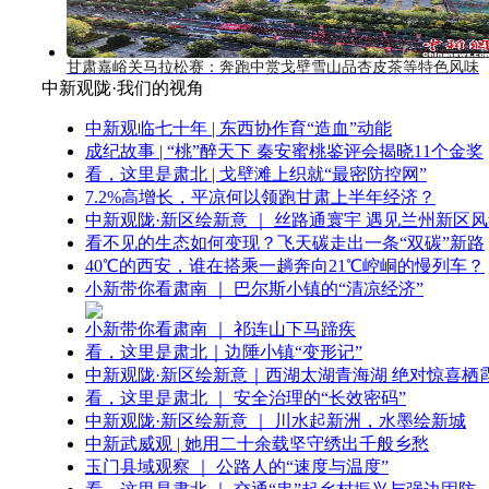
甘肃嘉峪关马拉松赛：奔跑中赏戈壁雪山品杏皮茶等特色风味
中新观陇·我们的视角
中新观临七十年 | 东西协作育“造血”动能
成纪故事 | “桃”醉天下 秦安蜜桃鉴评会揭晓11个金奖
看，这里是肃北 | 戈壁滩上织就“最密防控网”
7.2%高增长，平凉何以领跑甘肃上半年经济？
中新观陇·新区绘新意 ｜ 丝路通寰宇 遇见兰州新区
看不见的生态如何变现？飞天碳走出一条“双碳”新路
40℃的西安，谁在搭乘一趟奔向21℃崆峒的慢列车？
小新带你看肃南 ｜ 巴尔斯小镇的“清凉经济”
小新带你看肃南 ｜ 祁连山下马蹄疾
看，这里是肃北｜边陲小镇“变形记”
中新观陇·新区绘新意｜西湖太湖青海湖 绝对惊喜栖
看，这里是肃北 ｜ 安全治理的“长效密码”
中新观陇·新区绘新意 ｜ 川水起新洲，水墨绘新城
中新武威观 | 她用二十余载坚守绣出千般乡愁
玉门县域观察 ｜ 公路人的“速度与温度”