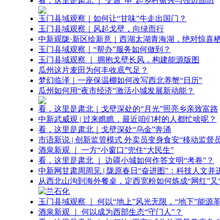
看，这里是肃北 ｜ 交通“串”起乡村振兴与强边固防
玉门县域观察｜如何让“甘味”牛走出国门？
玉门县域观察｜风起戈壁，向绿而行
中新观陇·新区绘新意｜西湖太湖青海湖，绝对惊喜
玉门县域观察｜“帮办”服务如何做到？
玉门县域观察 ｜ 拥抱戈壁长风，构建能源版图
瓜州这片麦田为何丰收底气足？
梦幻临泽｜一座保温棚如何改写西北养蟹“日历”
瓜州如何用“夜市经济”激活小城发展新动能？
看，这里是肃北｜戈壁深处的“月光”照亮乡亲致富路
中新武威观 | 过来瞧瞧，最近咱们村的人都忙啥呢？
看，这里是肃北｜戈壁深处“乌金”奔涌
市语新说 | 创新监管模式 外卖员变身食安“移动监督员
酒泉新观 ｜ 一方“小窗口”兜住“大民生”
看，这里是肃北 ｜ 边疆小城如何作答文明“考卷”？
中新网甘肃周周见 | 陇原春日“奋进图”：科技人文并
从西北山沟到海外餐桌，定西宽粉如何炼成“网红”又“
玉门县域观察 ｜ 何以“地上”风光无限，“地下”能源
酒泉新观 ｜ 何以成为西部生态“守门人”？