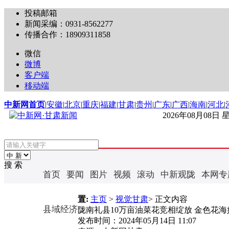
投稿邮箱
新闻采编：0931-8562277
传播合作：18909311858
微信
微博
客户端
移动端
中新网首页
|
安徽
|
北京
|
重庆
|
福建
|
甘肃
|
贵州
|
广东
|
广西
|
海南
|
河北
|
2026年08月08日
搜 索
首页
要闻
图片
视频
滚动
中新观陇
本网专
置:
主页
>
视觉甘肃
> 正文内容
县域经济
陇南礼县10万亩油菜花竞相绽放 金色花
发布时间：
2024年05月14日 11:07