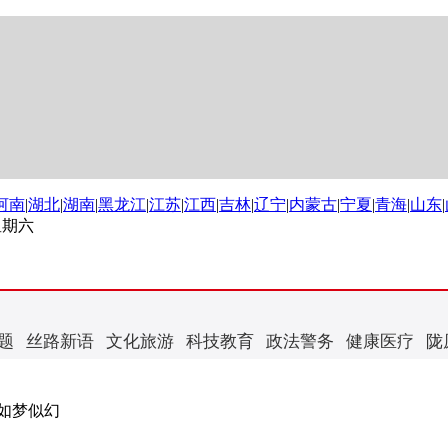
河南
|
湖北
|
湖南
|
黑龙江
|
江苏
|
江西
|
吉林
|
辽宁
|
内蒙古
|
宁夏
|
青海
|
山东
|
 星期六
题
丝路新语
文化旅游
科技教育
政法警务
健康医疗
陇
海如梦似幻