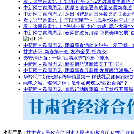
看，这里是肃北 ｜ 如何让“平安”成为边疆最美底色
中新网甘肃周周见 | 陇原各地竞逐高质量发展新赛道
中新网甘肃周周见 | 从田间智慧到国际餐桌的甘肃新
看，这里是肃北 ｜ 何以实现产业与民生“双向奔赴”
看，这里是肃北 ｜ “关键小事”如何办成“暖心大事”
中新网甘肃周周见 | 春风拂过黄河岸 陇原奏响发展“
中新网甘肃周周见 | 陇原新春涌动文旅热、复工潮、
甘肃庆阳“新春第一会”发布全员“招商令”
秦安清汤面：一碗“山清水秀”的匠心传承
中新网甘肃周周见 | 新春启航谱新篇实干正当时
中新网甘肃周周见 | 陇原新春展新颜 发展暖流润民心
华羚牦牛奶粉连续两年销量第一 稀缺乳品如何跑出加
绿电之城、煤储之枢：瓜州如何炼成“西部百强”？
中新网甘肃周周见 | 春风行动暖陇原 实干笃行开新局
政府厅局：
甘肃省人民政府
|
兰州市人民政府
|
教育厅
|
科技厅
|
住