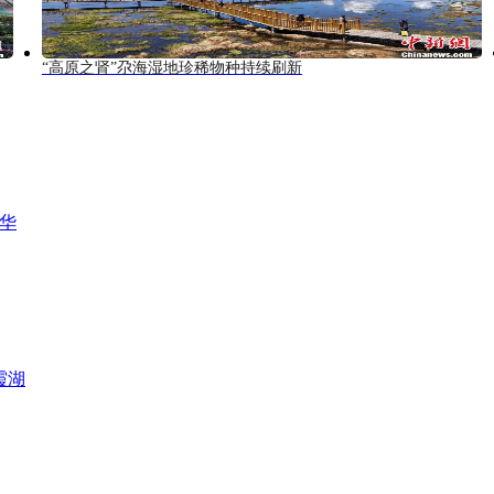
“高原之肾”尕海湿地珍稀物种持续刷新
风华
霞湖