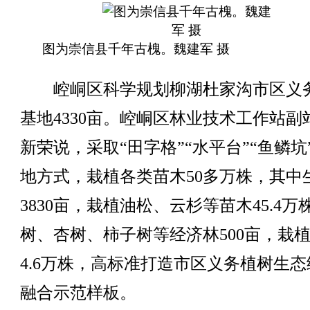
图为崇信县千年古槐。魏建军 摄
崆峒区科学规划柳湖杜家沟市区义
基地4330亩。崆峒区林业技术工作站副
新荣说，采取“田字格”“水平台”“鱼鳞坑
地方式，栽植各类苗木50多万株，其中
3830亩，栽植油松、云杉等苗木45.4万
树、杏树、柿子树等经济林500亩，栽
4.6万株，高标准打造市区义务植树生态
融合示范样板。