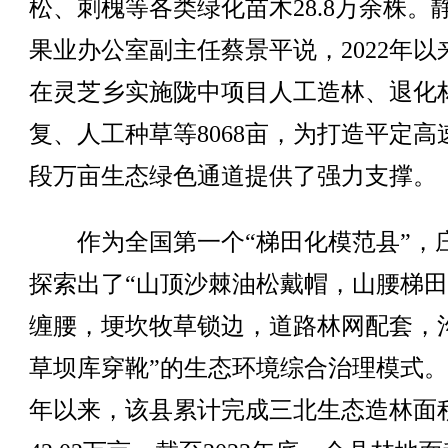
松、刺槐等各类绿化苗木28.8万余株。
果业办公室副主任蔡景平说，2022年以
在灵芝乡实施陇中项目人工造林、退化
复、人工种草等8068亩，为打造平定高
段万亩生态绿色通道提供了强力支撑。
作为全国第一个“梯田化模范县”，
探索出了“山顶沙棘油松戴帽，山腰梯
缠腰，埂坎牧草锁边，道路林网配套，
草坝库穿靴”的生态环境综合治理模式。2
年以来，该县累计完成三北生态造林面