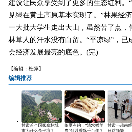
建设让民众享受到了更多的生态红利。
见绿在黄土高原基本实现了。”林果经
一大批大学生走出大山，虽然苦了点，
林草人的汗水没有白留。“平凉绿”，已
会经济发展最亮的底色。(完)
【编辑：杜萍】
编辑推荐
甘肃首个国家森林城
临夏有约：“清水煮羊
甘肃与越南
市为什么是平凉？
肉”何以香飘千百年？
日益频繁