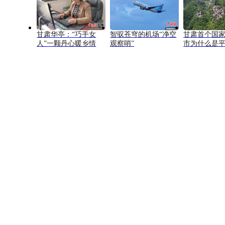
甘肃华亭：“巧手女
智驭苍穹的机场“净空
甘肃首个国
人”一颗丹心暖乡情
观察哨”
市为什么是