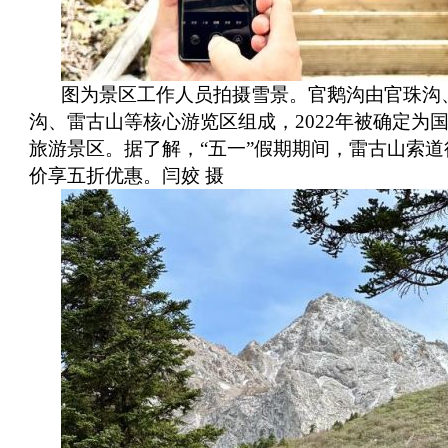
图为景区工作人员拍摄雪景。官鹅沟由官珠沟
沟、雷古山等核心游览区组成，2022年被确定为国
旅游景区。据了解，“五一”假期期间，雷古山索道
价享五折优惠。闫姣 摄