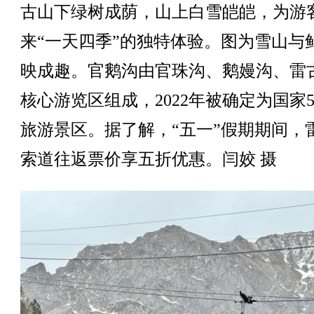
古山下绿树成荫，山上白雪皑皑，为游
来“一天四季”的独特体验。图为雪山与
映成趣。官鹅沟由官珠沟、鹅嫚沟、雷
核心游览区组成，2022年被确定为国家
旅游景区。据了解，“五一”假期期间，
索道往返票价享五折优惠。闫姣 摄