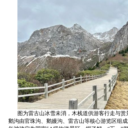
图为雷古山冰雪未消，木栈道供游客行走与赏
鹅沟由官珠沟、鹅嫚沟、雷古山等核心游览区组成，