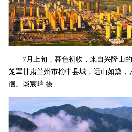
7月上旬，暮色初收，来自兴隆山的
笼罩甘肃兰州市榆中县城，远山如黛，
徊。谈宸瑞 摄