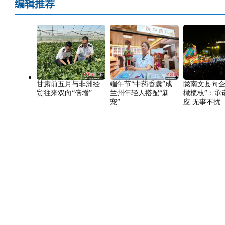
编辑推荐
甘肃前五月与非洲经
端午节“中药香囊”成
陇南文县向企
贸往来双向“倍增”
兰州年轻人搭配“新
橄榄枝”：承
宠”
应 无事不扰