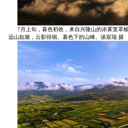
7月上旬，暮色初收，来自兴隆山的浓雾笼罩
远山如黛，云影徘徊。暮色下的山峰。谈宸瑞 摄