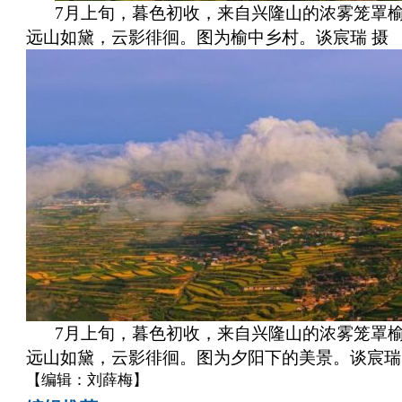
7月上旬，暮色初收，来自兴隆山的浓雾笼罩
远山如黛，云影徘徊。图为榆中乡村。谈宸瑞 摄
7月上旬，暮色初收，来自兴隆山的浓雾笼罩
远山如黛，云影徘徊。图为夕阳下的美景。谈宸瑞
【编辑：刘薛梅】