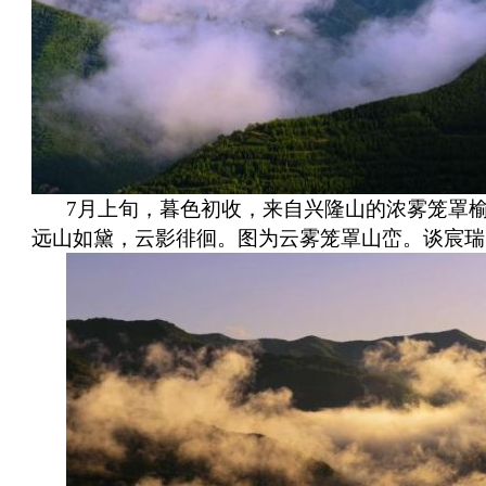
7月上旬，暮色初收，来自兴隆山的浓雾笼罩
远山如黛，云影徘徊。图为云雾笼罩山峦。谈宸瑞