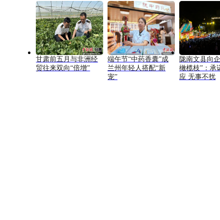
甘肃前五月与非洲经
端午节“中药香囊”成
陇南文县向企
贸往来双向“倍增”
兰州年轻人搭配“新
橄榄枝”：承
宠”
应 无事不扰