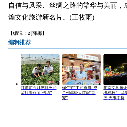
自信与风采、丝绸之路的繁华与美丽，
煌文化旅游新名片。(王牧雨)
【编辑：刘薛梅】
编辑推荐
甘肃前五月与非洲经
端午节“中药香囊”成
陇南文县向企
贸往来双向“倍增”
兰州年轻人搭配“新
橄榄枝”：承
宠”
应 无事不扰