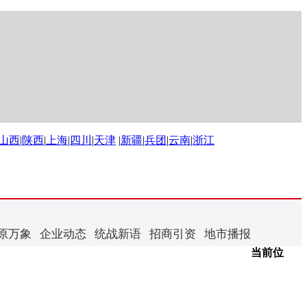
山西
|
陕西
|
上海
|
四川
|
天津
|
新疆
|
兵团
|
云南
|
浙江
原万象
企业动态
统战新语
招商引资
地市播报
当前位