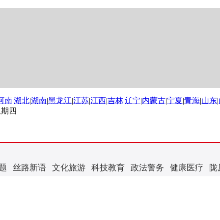
河南
|
湖北
|
湖南
|
黑龙江
|
江苏
|
江西
|
吉林
|
辽宁
|
内蒙古
|
宁夏
|
青海
|
山东
|
 星期四
题
丝路新语
文化旅游
科技教育
政法警务
健康医疗
陇