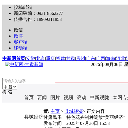
投稿邮箱
新闻采编：0931-8562277
传播合作：18909311858
微信
微博
客户端
移动端
中新网首页
|
安徽
|
北京
|
重庆
|
福建
|
甘肃
|
贵州
|
广东
|
广西
|
海南
|
河北
|
2026年08月06日
搜 索
首页
要闻
图片
视频
滚动
中新观陇
本网专
置:
主页
>
县域经济
> 正文内容
县域经济
甘肃民乐：特色花卉制种绽放“美丽经济”
发布时间：
2025年07月30日 15:58