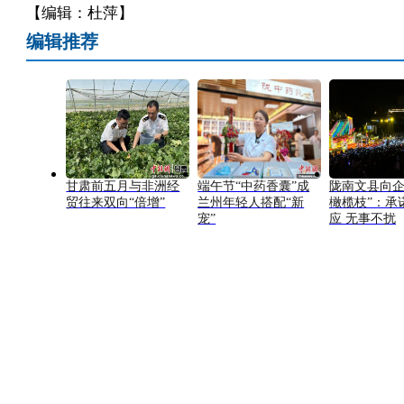
【编辑：杜萍】
编辑推荐
甘肃前五月与非洲经
端午节“中药香囊”成
陇南文县向企
贸往来双向“倍增”
兰州年轻人搭配“新
橄榄枝”：承
宠”
应 无事不扰