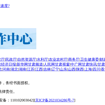
速度?
建厅
|
民政厅
|
自然资源厅
|
水利厅
|
农业农村厅
|
商务厅
|
卫生健康委
|
财
肃经济日报
|
新华网甘肃频道
|
人民网甘肃视窗
|
中广网甘肃快讯
|
甘肃
北
|
河南
|
湖北
|
湖南
|
江苏
|
江西
|
吉林
|
辽宁
|
山东
|
山西
|
陕西
|
上海
|
四川
|
香
件，务经书面授权。
法律责任。
备：110102003042][
京ICP备2021034286号-7
]