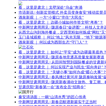
看，这里是肃北｜戈壁深处“乌金”奔涌
市语新说 | 创新监管模式 外卖员变身食安“移动监督员
酒泉新观 ｜ 一方“小窗口”兜住“大民生”
看，这里是肃北 ｜ 边疆小城如何作答文明“考卷”？
中新网甘肃周周见 | 陇原春日“奋进图”：科技人文并
从西北山沟到海外餐桌，定西宽粉如何炼成“网红”又“
玉门县域观察 ｜ 何以“地上”风光无限，“地下”能源
酒泉新观 ｜ 何以成为西部生态“守门人”？
看，这里是肃北 ｜ 如何让“平安”成为边疆最美底色
中新网甘肃周周见 | 陇原各地竞逐高质量发展新赛道
中新网甘肃周周见 | 从田间智慧到国际餐桌的甘肃新
看，这里是肃北 ｜ 何以实现产业与民生“双向奔赴”
看，这里是肃北 ｜ “关键小事”如何办成“暖心大事”
中新网甘肃周周见 | 春风拂过黄河岸 陇原奏响发展“
中新网甘肃周周见 | 陇原新春涌动文旅热、复工潮、
甘肃庆阳“新春第一会”发布全员“招商令”
秦安清汤面：一碗“山清水秀”的匠心传承
中新网甘肃周周见 | 新春启航谱新篇实干正当时