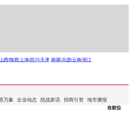
山西
|
陕西
|
上海
|
四川
|
天津
|
新疆
|
兵团
|
云南
|
浙江
原万象
企业动态
统战新语
招商引资
地市播报
当前位