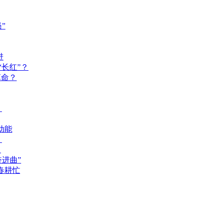
”
进
长红”？
革命？
？
动能
？
？
奋进曲”
春耕忙