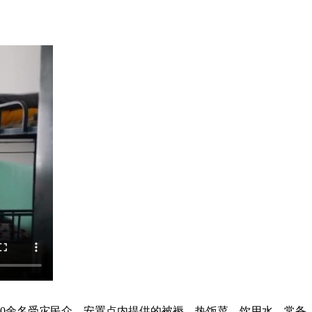
0余名受灾民众。安置点内提供的被褥、热饭菜、饮用水、常备