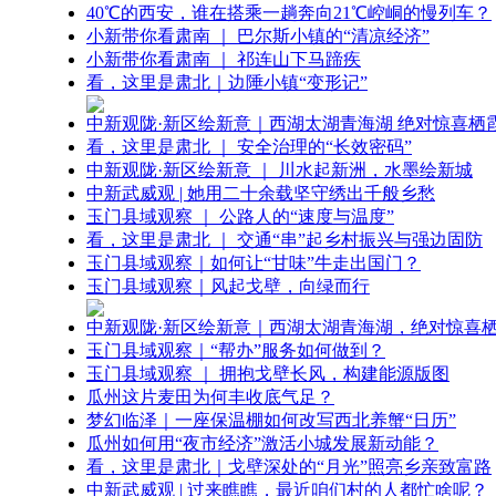
40℃的西安，谁在搭乘一趟奔向21℃崆峒的慢列车？
小新带你看肃南 ｜ 巴尔斯小镇的“清凉经济”
小新带你看肃南 ｜ 祁连山下马蹄疾
看，这里是肃北｜边陲小镇“变形记”
中新观陇·新区绘新意｜西湖太湖青海湖 绝对惊喜栖
看，这里是肃北 ｜ 安全治理的“长效密码”
中新观陇·新区绘新意 ｜ 川水起新洲，水墨绘新城
中新武威观 | 她用二十余载坚守绣出千般乡愁
玉门县域观察 ｜ 公路人的“速度与温度”
看，这里是肃北 ｜ 交通“串”起乡村振兴与强边固防
玉门县域观察｜如何让“甘味”牛走出国门？
玉门县域观察｜风起戈壁，向绿而行
中新观陇·新区绘新意｜西湖太湖青海湖，绝对惊喜
玉门县域观察｜“帮办”服务如何做到？
玉门县域观察 ｜ 拥抱戈壁长风，构建能源版图
瓜州这片麦田为何丰收底气足？
梦幻临泽｜一座保温棚如何改写西北养蟹“日历”
瓜州如何用“夜市经济”激活小城发展新动能？
看，这里是肃北｜戈壁深处的“月光”照亮乡亲致富路
中新武威观 | 过来瞧瞧，最近咱们村的人都忙啥呢？