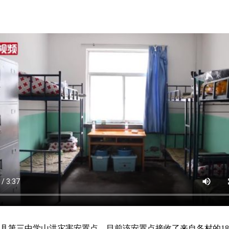
县第三中学山洪灾害安置点，目前该安置点接收了来自各村的18