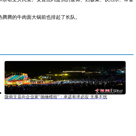
热腾腾的牛肉面大锅前也排起了长队。
陇南文县向企业家“抛橄榄枝”：承诺有求必应 无事不扰