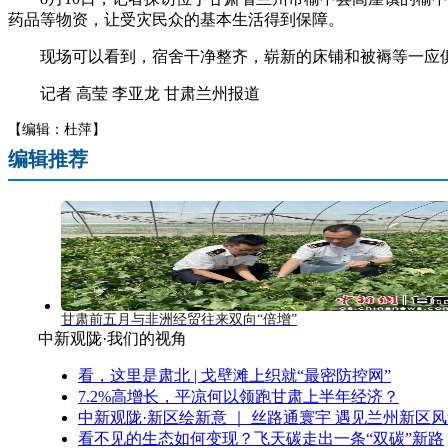
药品等物资，让受灾民众的基本生活得到保障。
现场可以看到，宿舍干净整齐，崭新的床铺和被褥等一应俱
记者 高莹 李亚龙 甘肃兰州报道
【编辑：杜萍】
编辑推荐
甘肃前五月与非洲经贸往来双向“倍增”
中新观陇·我们的视角
看，这里是肃北 | 戈壁滩上织就“最密防控网”
7.2%高增长，平凉何以领跑甘肃上半年经济？
中新观陇·新区绘新意 ｜ 丝路通寰宇 遇见兰州新区
看不见的生态如何变现？飞天碳走出一条“双碳”新路