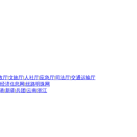
政厅
|
文旅厅
|
人社厅
|
应急厅
|
司法厅
|
交通运输厅
经济信息网
|
丝路明珠网
港
|
新疆
|
兵团
|
云南
|
浙江