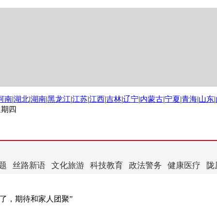
河南
|
湖北
|
湖南
|
黑龙江
|
江苏
|
江西
|
吉林
|
辽宁
|
内蒙古
|
宁夏
|
青海
|
山东
|
 星期四
题
丝路新语
文化旅游
科技教育
政法警务
健康医疗
陇
了，期待和家人团聚”