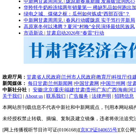
中新网甘肃周周见 | 陇原新春展新颜 发展暖流润民心
华羚牦牛奶粉连续两年销量第一 稀缺乳品如何跑出加
绿电之城、煤储之枢：瓜州如何炼成“西部百强”？
中新网甘肃周周见 | 春风行动暖陇原 实干笃行开新局
高原寒冬何以沸腾？夏河“村晚”全民演绎最炫民族风
市语新说 | 甘肃启动2026年“春雷”行动
政府厅局：
甘肃省人民政府
|
兰州市人民政府
|
教育厅
|
科技厅
|
住
新闻媒体：
每日甘肃
|
兰州新闻网
|
中国甘肃网
|
中国兰州网
|
甘
中新社分社：
安徽
|
北京
|
重庆
|
福建
|
甘肃
|
贵州
|
广东
|
广西
|
海南
|
河
关于我们
|
About us
|
联系我们
|
广告服务
|
法律声明
|
招聘信息
本网站所刊载信息不代表中新社和中新网观点，刊用本网站稿
未经授权禁止转载、摘编、复制及建立镜像，违者将依法追究
[网上传播视听节目许可证(0106168)][
京ICP证040655号
][京公网安