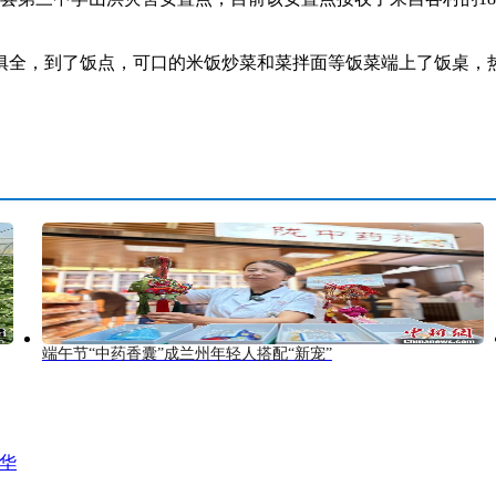
全，到了饭点，可口的米饭炒菜和菜拌面等饭菜端上了饭桌，
端午节“中药香囊”成兰州年轻人搭配“新宠”
风华