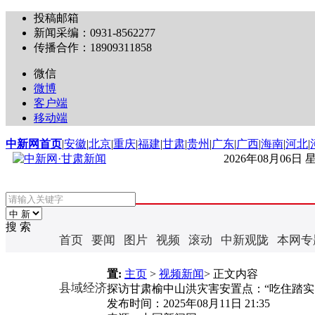
投稿邮箱
新闻采编：0931-8562277
传播合作：18909311858
微信
微博
客户端
移动端
中新网首页
|
安徽
|
北京
|
重庆
|
福建
|
甘肃
|
贵州
|
广东
|
广西
|
海南
|
河北
|
2026年08月06日
搜 索
首页
要闻
图片
视频
滚动
中新观陇
本网专
置:
主页
>
视频新闻
> 正文内容
县域经济
探访甘肃榆中山洪灾害安置点：“吃住踏实
发布时间：
2025年08月11日 21:35