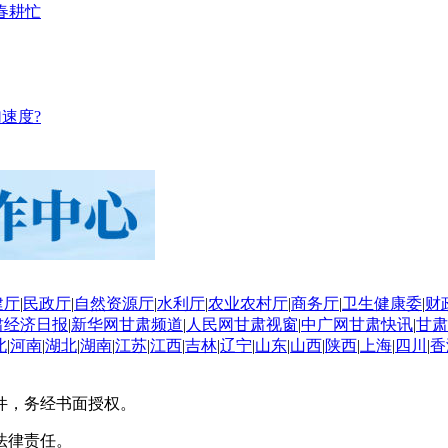
春耕忙
速度?
建厅
|
民政厅
|
自然资源厅
|
水利厅
|
农业农村厅
|
商务厅
|
卫生健康委
|
财
肃经济日报
|
新华网甘肃频道
|
人民网甘肃视窗
|
中广网甘肃快讯
|
甘肃
北
|
河南
|
湖北
|
湖南
|
江苏
|
江西
|
吉林
|
辽宁
|
山东
|
山西
|
陕西
|
上海
|
四川
|
香
件，务经书面授权。
法律责任。