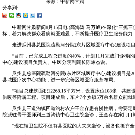
来源：
中新网甘肃
分享到:
中新网甘肃新闻8月15日电 (高海涛 马万旭)在深化“三
标，着力解决群众看病就医难题，不断提升医疗卫生服务能力，
走进瓜州县总医院疏勒河分院(东片区域医疗中心)建设项目
“目前，已完成工程总进度的40%，计划11月完成门诊楼的
中心)建设项目负责人、中医分院副院长陈炜杰说。
瓜州县总医院疏勒河分院(东片区域医疗中心)建设项目是20
县域医疗次中心功能，进一步完善区域医疗服务布局。
“项目总建筑面积12268.15平方米，设置床位108张，
供暖等附属工程。项目建成后，东片7个乡镇5万余名群众能就
瓜州县三道沟镇四道沟村农户王金存患有慢性病，需要定期
院派驻骨干医师到三道沟镇中心卫生院坐诊，王金存在家门口
“现在镇卫生院不仅有县医院的大夫来坐诊，设备也挺齐全，