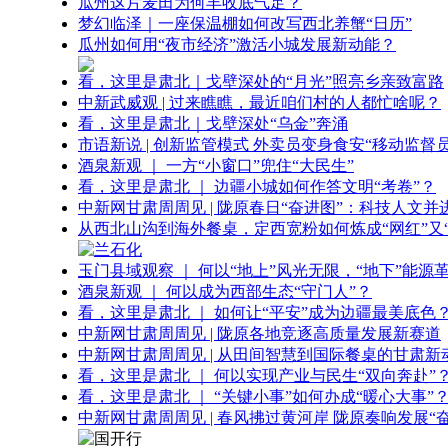
瓜州这片麦田为何丰收底气足？
梦幻临泽｜一座保温棚如何改写西北养蟹“日历”
瓜州如何用“夜市经济”激活小城发展新动能？
看，这里是肃北｜戈壁深处的“月光”照亮乡亲致富路
中新武威观 | 过来瞧瞧，最近咱们村的人都忙啥呢？
看，这里是肃北｜戈壁深处“乌金”奔涌
市语新说 | 创新监管模式 外卖员变身食安“移动监督员
酒泉新观 ｜ 一方“小窗口”兜住“大民生”
看，这里是肃北 ｜ 边疆小城如何作答文明“考卷”？
中新网甘肃周周见 | 陇原春日“奋进图”：科技人文并
从西北山沟到海外餐桌，定西宽粉如何炼成“网红”又“
玉门县域观察 ｜ 何以“地上”风光无限，“地下”能源
酒泉新观 ｜ 何以成为西部生态“守门人”？
看，这里是肃北 ｜ 如何让“平安”成为边疆最美底色
中新网甘肃周周见 | 陇原各地竞逐高质量发展新赛道
中新网甘肃周周见 | 从田间智慧到国际餐桌的甘肃新
看，这里是肃北 ｜ 何以实现产业与民生“双向奔赴”
看，这里是肃北 ｜ “关键小事”如何办成“暖心大事”
中新网甘肃周周见 | 春风拂过黄河岸 陇原奏响发展“