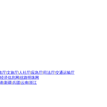
政厅
|
文旅厅
|
人社厅
|
应急厅
|
司法厅
|
交通运输厅
经济信息网
|
丝路明珠网
港
|
新疆
|
兵团
|
云南
|
浙江