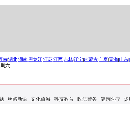
河南
|
湖北
|
湖南
|
黑龙江
|
江苏
|
江西
|
吉林
|
辽宁
|
内蒙古
|
宁夏
|
青海
|
山东
|
 星期六
题
丝路新语
文化旅游
科技教育
政法警务
健康医疗
陇