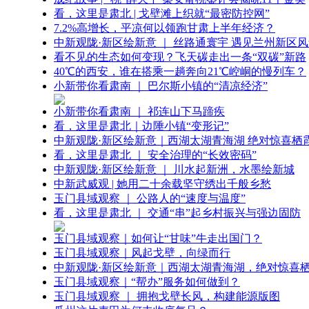
看，这里是肃北 | 戈壁滩上织就“最密防控网”
7.2%高增长，平凉何以领跑甘肃上半年经济？
中新观陇·新区绘新意 ｜ 丝路通寰宇 遇见兰州新区
看不见的生态如何变现？飞天碳走出一条“双碳”新路
40℃的西安，谁在搭乘一趟奔向21℃崆峒的慢列车？
小新带你看肃南 ｜ 巴尔斯小镇的“清凉经济”
小新带你看肃南 ｜ 祁连山下马蹄疾
看，这里是肃北｜边陲小镇“变形记”
中新观陇·新区绘新意｜西湖太湖青海湖 绝对惊喜栖
看，这里是肃北 ｜ 安全治理的“长效密码”
中新观陇·新区绘新意 ｜ 川水起新洲，水墨绘新城
中新武威观 | 她用二十余载坚守绣出千般乡愁
玉门县域观察 ｜ 公路人的“速度与温度”
看，这里是肃北 ｜ 交通“串”起乡村振兴与强边固防
玉门县域观察｜如何让“甘味”牛走出国门？
玉门县域观察｜风起戈壁，向绿而行
中新观陇·新区绘新意｜西湖太湖青海湖，绝对惊喜
玉门县域观察｜“帮办”服务如何做到？
玉门县域观察 ｜ 拥抱戈壁长风，构建能源版图