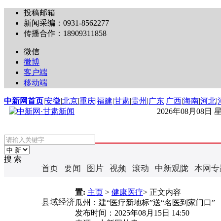
投稿邮箱
新闻采编：0931-8562277
传播合作：18909311858
微信
微博
客户端
移动端
中新网首页
|
安徽
|
北京
|
重庆
|
福建
|
甘肃
|
贵州
|
广东
|
广西
|
海南
|
河北
|
2026年08月08日
搜 索
首页
要闻
图片
视频
滚动
中新观陇
本网专
置:
主页
>
健康医疗
> 正文内容
县域经济
瓜州：建“医疗新地标”送“名医到家门口”
发布时间：
2025年08月15日 14:50