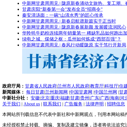
中新网甘肃周周见 | 陇原新春涌动文旅热、复工潮、
甘肃庆阳“新春第一会”发布全员“招商令”
秦安清汤面：一碗“山清水秀”的匠心传承
中新网甘肃周周见 | 新春启航谱新篇实干正当时
中新网甘肃周周见 | 陇原新春展新颜 发展暖流润民心
华羚牦牛奶粉连续两年销量第一 稀缺乳品如何跑出加
绿电之城、煤储之枢：瓜州如何炼成“西部百强”？
中新网甘肃周周见 | 春风行动暖陇原 实干笃行开新局
政府厅局：
甘肃省人民政府
|
兰州市人民政府
|
教育厅
|
科技厅
|
住
新闻媒体：
每日甘肃
|
兰州新闻网
|
中国甘肃网
|
中国兰州网
|
甘
中新社分社：
安徽
|
北京
|
重庆
|
福建
|
甘肃
|
贵州
|
广东
|
广西
|
海南
|
河
关于我们
|
About us
|
联系我们
|
广告服务
|
法律声明
|
招聘信息
本网站所刊载信息不代表中新社和中新网观点，刊用本网站稿
未经授权禁止转载、摘编、复制及建立镜像，违者将依法追究