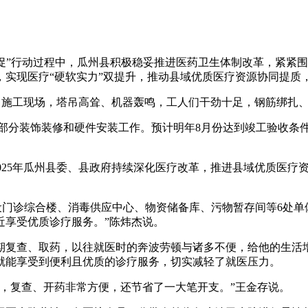
抓三促”行动过程中，瓜州县积极稳妥推进医药卫生体制改革，紧
实现医疗“硬软实力”双提升，推动县域优质医疗资源协同提质，
施工现场，塔吊高耸、机器轰鸣，工人们干劲十足，钢筋绑扎、
部分装饰装修和硬件安装工作。预计明年8月份达到竣工验收条件
25年瓜州县委、县政府持续深化医疗改革，推进县域优质医疗资
共建设门诊综合楼、消毒供应中心、物资储备库、污物暂存间等6
近享受优质诊疗服务。”陈炜杰说。
复查、取药，以往就医时的奔波劳顿与诸多不便，给他的生活增
就能享受到便利且优质的诊疗服务，切实减轻了就医压力。
复查、开药非常方便，还节省了一大笔开支。”王金存说。