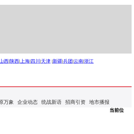
山西
|
陕西
|
上海
|
四川
|
天津
|
新疆
|
兵团
|
云南
|
浙江
原万象
企业动态
统战新语
招商引资
地市播报
当前位