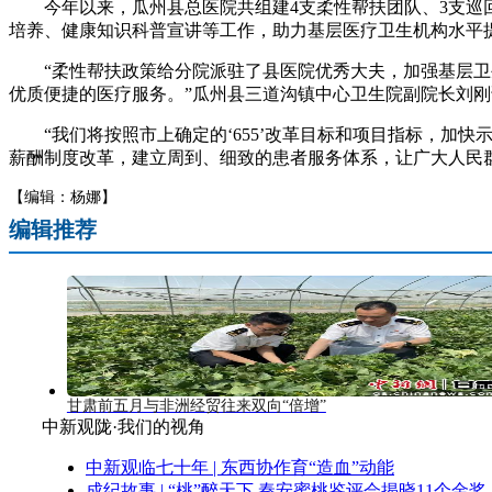
今年以来，瓜州县总医院共组建4支柔性帮扶团队、3支巡回
培养、健康知识科普宣讲等工作，助力基层医疗卫生机构水平
“柔性帮扶政策给分院派驻了县医院优秀大夫，加强基层卫生
优质便捷的医疗服务。”瓜州县三道沟镇中心卫生院副院长刘刚
“我们将按照市上确定的‘655’改革目标和项目指标，加
薪酬制度改革，建立周到、细致的患者服务体系，让广大人民群
【编辑：杨娜】
编辑推荐
甘肃前五月与非洲经贸往来双向“倍增”
中新观陇·我们的视角
中新观临七十年 | 东西协作育“造血”动能
成纪故事 | “桃”醉天下 秦安蜜桃鉴评会揭晓11个金奖