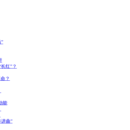
”
进
长红”？
革命？
？
动能
？
？
奋进曲”