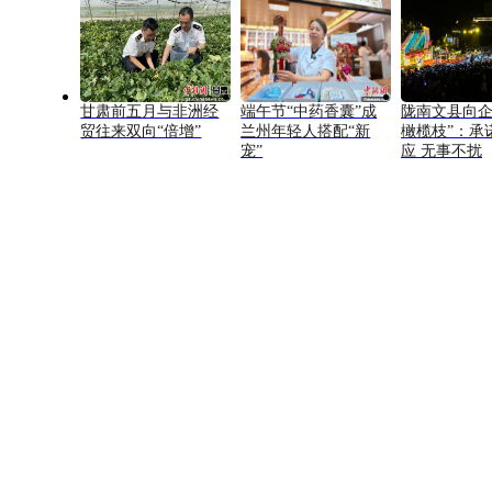
甘肃前五月与非洲经
端午节“中药香囊”成
陇南文县向企
贸往来双向“倍增”
兰州年轻人搭配“新
橄榄枝”：承
宠”
应 无事不扰