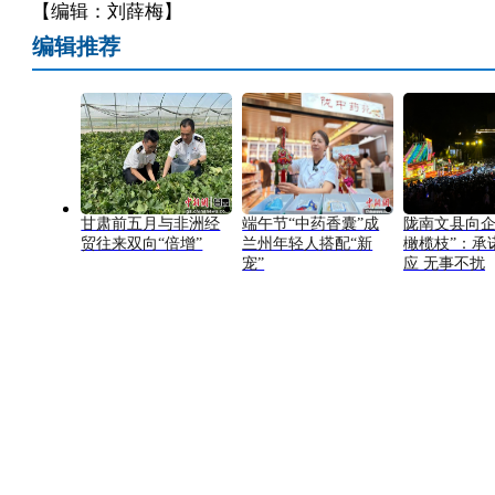
【编辑：刘薛梅】
编辑推荐
甘肃前五月与非洲经
端午节“中药香囊”成
陇南文县向企
贸往来双向“倍增”
兰州年轻人搭配“新
橄榄枝”：承
宠”
应 无事不扰