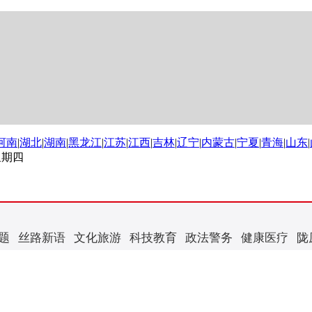
河南
|
湖北
|
湖南
|
黑龙江
|
江苏
|
江西
|
吉林
|
辽宁
|
内蒙古
|
宁夏
|
青海
|
山东
|
 星期四
题
丝路新语
文化旅游
科技教育
政法警务
健康医疗
陇