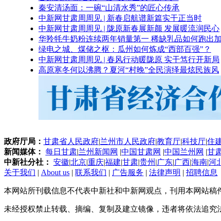
秦安清汤面：一碗“山清水秀”的匠心传承
中新网甘肃周周见 | 新春启航谱新篇实干正当时
中新网甘肃周周见 | 陇原新春展新颜 发展暖流润民心
华羚牦牛奶粉连续两年销量第一 稀缺乳品如何跑出加
绿电之城、煤储之枢：瓜州如何炼成“西部百强”？
中新网甘肃周周见 | 春风行动暖陇原 实干笃行开新局
高原寒冬何以沸腾？夏河“村晚”全民演绎最炫民族风
政府厅局：
甘肃省人民政府
|
兰州市人民政府
|
教育厅
|
科技厅
|
住
新闻媒体：
每日甘肃
|
兰州新闻网
|
中国甘肃网
|
中国兰州网
|
甘
中新社分社：
安徽
|
北京
|
重庆
|
福建
|
甘肃
|
贵州
|
广东
|
广西
|
海南
|
河
关于我们
|
About us
|
联系我们
|
广告服务
|
法律声明
|
招聘信息
本网站所刊载信息不代表中新社和中新网观点，刊用本网站稿
未经授权禁止转载、摘编、复制及建立镜像，违者将依法追究