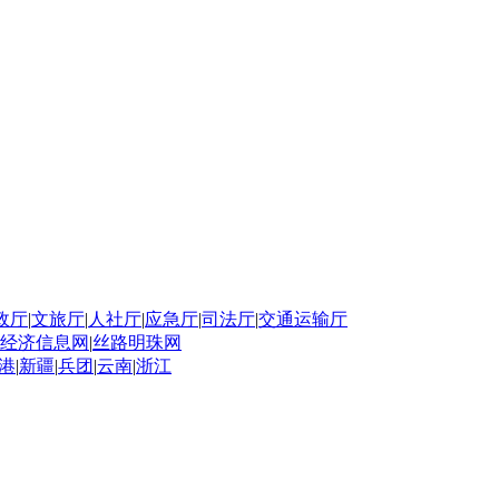
政厅
|
文旅厅
|
人社厅
|
应急厅
|
司法厅
|
交通运输厅
经济信息网
|
丝路明珠网
港
|
新疆
|
兵团
|
云南
|
浙江