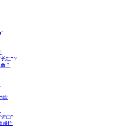
”
进
长红”？
革命？
？
动能
？
？
奋进曲”
春耕忙