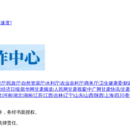
速度?
建厅
|
民政厅
|
自然资源厅
|
水利厅
|
农业农村厅
|
商务厅
|
卫生健康委
|
财
肃经济日报
|
新华网甘肃频道
|
人民网甘肃视窗
|
中广网甘肃快讯
|
甘肃
北
|
河南
|
湖北
|
湖南
|
江苏
|
江西
|
吉林
|
辽宁
|
山东
|
山西
|
陕西
|
上海
|
四川
|
香
件，务经书面授权。
法律责任。