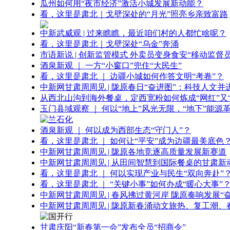
瓜州如何用“夜市经济”激活小城发展新动能？
看，这里是肃北｜戈壁深处的“月光”照亮乡亲致富路
中新武威观 | 过来瞧瞧，最近咱们村的人都忙啥呢？
看，这里是肃北｜戈壁深处“乌金”奔涌
市语新说 | 创新监管模式 外卖员变身食安“移动监督员
酒泉新观 ｜ 一方“小窗口”兜住“大民生”
看，这里是肃北 ｜ 边疆小城如何作答文明“考卷”？
中新网甘肃周周见 | 陇原春日“奋进图”：科技人文并
从西北山沟到海外餐桌，定西宽粉如何炼成“网红”又“
玉门县域观察 ｜ 何以“地上”风光无限，“地下”能源
酒泉新观 ｜ 何以成为西部生态“守门人”？
看，这里是肃北 ｜ 如何让“平安”成为边疆最美底色
中新网甘肃周周见 | 陇原各地竞逐高质量发展新赛道
中新网甘肃周周见 | 从田间智慧到国际餐桌的甘肃新
看，这里是肃北 ｜ 何以实现产业与民生“双向奔赴”
看，这里是肃北 ｜ “关键小事”如何办成“暖心大事”
中新网甘肃周周见 | 春风拂过黄河岸 陇原奏响发展“
中新网甘肃周周见 | 陇原新春涌动文旅热、复工潮、
甘肃庆阳“新春第一会”发布全员“招商令”