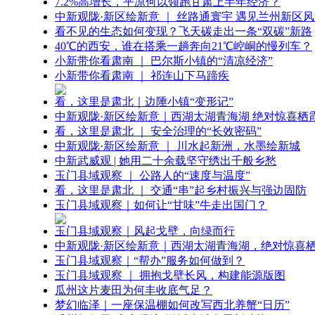
7.2%高增长，平凉何以领跑甘肃上半年经济？
中新观陇·新区绘新意 ｜ 丝路通寰宇 遇见兰州新区
看不见的生态如何变现？飞天碳走出一条“双碳”新路
40℃的西安，谁在搭乘一趟奔向21℃崆峒的慢列车？
小新带你看肃南 ｜ 巴尔斯小镇的“清凉经济”
小新带你看肃南 ｜ 祁连山下马蹄疾
看，这里是肃北｜边陲小镇“变形记”
中新观陇·新区绘新意｜西湖太湖青海湖 绝对惊喜栖
看，这里是肃北 ｜ 安全治理的“长效密码”
中新观陇·新区绘新意 ｜ 川水起新洲，水墨绘新城
中新武威观 | 她用二十余载坚守绣出千般乡愁
玉门县域观察 ｜ 公路人的“速度与温度”
看，这里是肃北 ｜ 交通“串”起乡村振兴与强边固防
玉门县域观察｜如何让“甘味”牛走出国门？
玉门县域观察｜风起戈壁，向绿而行
中新观陇·新区绘新意｜西湖太湖青海湖，绝对惊喜
玉门县域观察｜“帮办”服务如何做到？
玉门县域观察 ｜ 拥抱戈壁长风，构建能源版图
瓜州这片麦田为何丰收底气足？
梦幻临泽｜一座保温棚如何改写西北养蟹“日历”