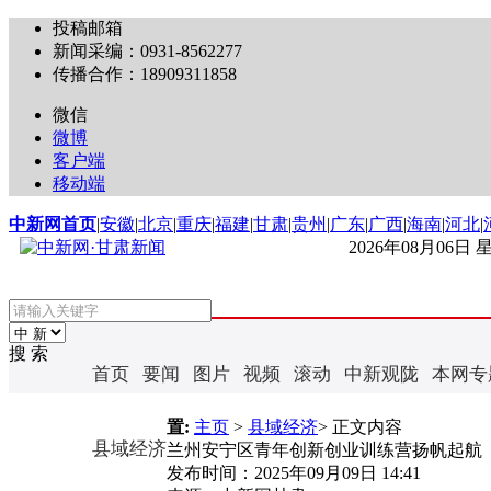
投稿邮箱
新闻采编：0931-8562277
传播合作：18909311858
微信
微博
客户端
移动端
中新网首页
|
安徽
|
北京
|
重庆
|
福建
|
甘肃
|
贵州
|
广东
|
广西
|
海南
|
河北
|
2026年08月06日
搜 索
首页
要闻
图片
视频
滚动
中新观陇
本网专
置:
主页
>
县域经济
> 正文内容
县域经济
兰州安宁区青年创新创业训练营扬帆起航
发布时间：
2025年09月09日 14:41