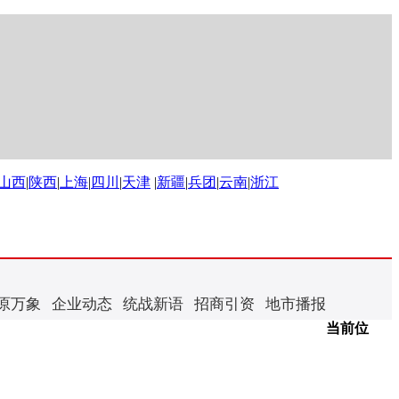
山西
|
陕西
|
上海
|
四川
|
天津
|
新疆
|
兵团
|
云南
|
浙江
原万象
企业动态
统战新语
招商引资
地市播报
当前位