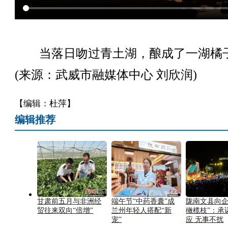
当落日吻过青土湖，酿成了一湖橘
(来源：武威市融媒体中心 刘欣润)
【编辑：杜萍】
编辑推荐
甘肃前五月与非洲经
端午节“中药香囊”成
陇南文县向企
贸往来双向“倍增”
兰州年轻人搭配“新
橄榄枝”：承
宠”
应 无事不扰