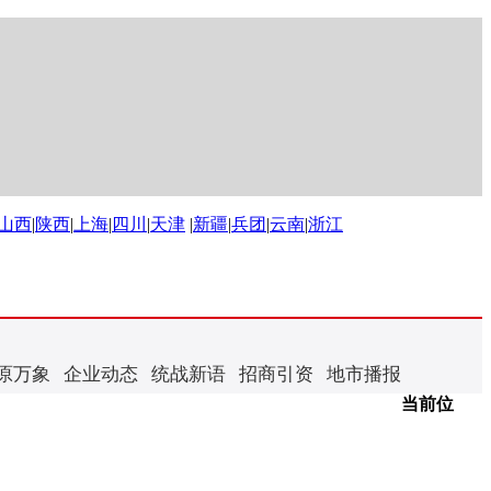
山西
|
陕西
|
上海
|
四川
|
天津
|
新疆
|
兵团
|
云南
|
浙江
原万象
企业动态
统战新语
招商引资
地市播报
当前位