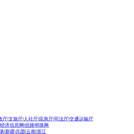
政厅
|
文旅厅
|
人社厅
|
应急厅
|
司法厅
|
交通运输厅
经济信息网
|
丝路明珠网
港
|
新疆
|
兵团
|
云南
|
浙江