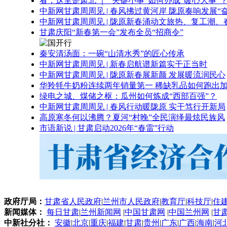
看，这里是肃北 ｜ “关键小事”如何办成“暖心大事”
中新网甘肃周周见 | 春风拂过黄河岸 陇原奏响发展“
中新网甘肃周周见 | 陇原新春涌动文旅热、复工潮、
甘肃庆阳“新春第一会”发布全员“招商令”
秦安清汤面：一碗“山清水秀”的匠心传承
中新网甘肃周周见 | 新春启航谱新篇实干正当时
中新网甘肃周周见 | 陇原新春展新颜 发展暖流润民心
华羚牦牛奶粉连续两年销量第一 稀缺乳品如何跑出加
绿电之城、煤储之枢：瓜州如何炼成“西部百强”？
中新网甘肃周周见 | 春风行动暖陇原 实干笃行开新局
高原寒冬何以沸腾？夏河“村晚”全民演绎最炫民族风
市语新说 | 甘肃启动2026年“春雷”行动
政府厅局：
甘肃省人民政府
|
兰州市人民政府
|
教育厅
|
科技厅
|
住
新闻媒体：
每日甘肃
|
兰州新闻网
|
中国甘肃网
|
中国兰州网
|
甘
中新社分社：
安徽
|
北京
|
重庆
|
福建
|
甘肃
|
贵州
|
广东
|
广西
|
海南
|
河