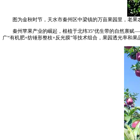
图为金秋时节，天水市秦州区中梁镇的万亩果园里，老果
秦州苹果产业的崛起，根植于北纬35°优生带的自然禀赋—
广“有机肥+纺锤形整枝+反光膜”等技术组合，果园透光率和果