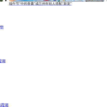
端午节“中药香囊”成兰州年轻人搭配“新宠”
风华
霞湖
栖霞湖