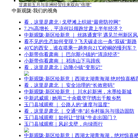
甘肃前五月与非洲经贸往来双向“倍增”
中新观陇·我们的视角
看，这里是肃北 | 戈壁滩上织就“最密防控网”
7.2%高增长，平凉何以领跑甘肃上半年经济？
中新观陇·新区绘新意 ｜ 丝路通寰宇 遇见兰州新区
看不见的生态如何变现？飞天碳走出一条“双碳”新路
40℃的西安，谁在搭乘一趟奔向21℃崆峒的慢列车？
小新带你看肃南 ｜ 巴尔斯小镇的“清凉经济”
小新带你看肃南 ｜ 祁连山下马蹄疾
看，这里是肃北｜边陲小镇“变形记”
中新观陇·新区绘新意｜西湖太湖青海湖 绝对惊喜栖
看，这里是肃北 ｜ 安全治理的“长效密码”
中新观陇·新区绘新意 ｜ 川水起新洲，水墨绘新城
中新武威观 | 她用二十余载坚守绣出千般乡愁
玉门县域观察 ｜ 公路人的“速度与温度”
看，这里是肃北 ｜ 交通“串”起乡村振兴与强边固防
玉门县域观察｜如何让“甘味”牛走出国门？
玉门县域观察｜风起戈壁，向绿而行
中新观陇·新区绘新意｜西湖太湖青海湖，绝对惊喜