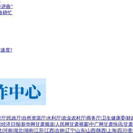
？
奋进曲”
春耕忙
速度?
建厅
|
民政厅
|
自然资源厅
|
水利厅
|
农业农村厅
|
商务厅
|
卫生健康委
|
财
肃经济日报
|
新华网甘肃频道
|
人民网甘肃视窗
|
中广网甘肃快讯
|
甘肃
北
|
河南
|
湖北
|
湖南
|
江苏
|
江西
|
吉林
|
辽宁
|
山东
|
山西
|
陕西
|
上海
|
四川
|
香