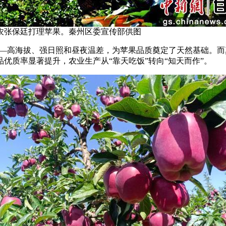
农张保廷打理苹果。秦州区委宣传部供图
—高海拔、强日照和昼夜温差，为苹果品质奠定了天然基础。而
品优质率显著提升，农业生产从“靠天吃饭”转向“知天而作”。