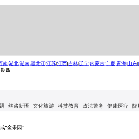
河南
|
湖北
|
湖南
|
黑龙江
|
江苏
|
江西
|
吉林
|
辽宁
|
内蒙古
|
宁夏
|
青海
|
山东
|
 星期四
题
丝路新语
文化旅游
科技教育
政法警务
健康医疗
陇
成“金果园”