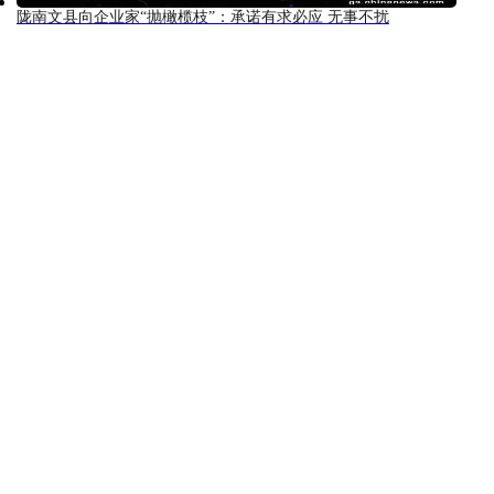
陇南文县向企业家“抛橄榄枝”：承诺有求必应 无事不扰