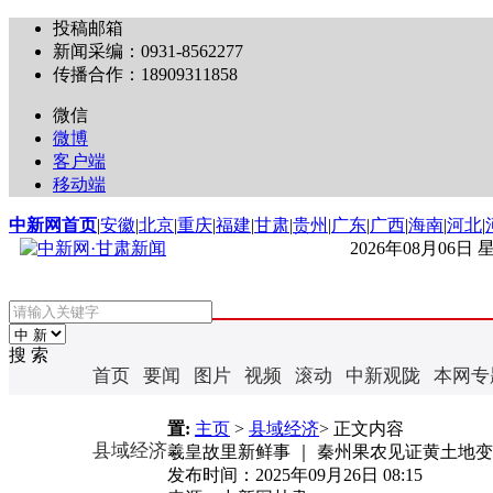
投稿邮箱
新闻采编：0931-8562277
传播合作：18909311858
微信
微博
客户端
移动端
中新网首页
|
安徽
|
北京
|
重庆
|
福建
|
甘肃
|
贵州
|
广东
|
广西
|
海南
|
河北
|
2026年08月06日
搜 索
首页
要闻
图片
视频
滚动
中新观陇
本网专
置:
主页
>
县域经济
> 正文内容
县域经济
羲皇故里新鲜事 ｜ 秦州果农见证黄土地变
发布时间：
2025年09月26日 08:15