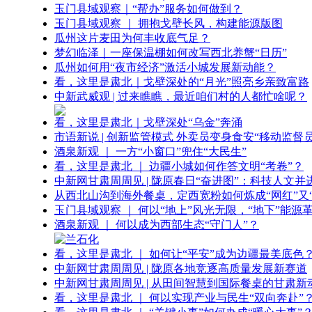
玉门县域观察｜“帮办”服务如何做到？
玉门县域观察 ｜ 拥抱戈壁长风，构建能源版图
瓜州这片麦田为何丰收底气足？
梦幻临泽｜一座保温棚如何改写西北养蟹“日历”
瓜州如何用“夜市经济”激活小城发展新动能？
看，这里是肃北｜戈壁深处的“月光”照亮乡亲致富路
中新武威观 | 过来瞧瞧，最近咱们村的人都忙啥呢？
看，这里是肃北｜戈壁深处“乌金”奔涌
市语新说 | 创新监管模式 外卖员变身食安“移动监督员
酒泉新观 ｜ 一方“小窗口”兜住“大民生”
看，这里是肃北 ｜ 边疆小城如何作答文明“考卷”？
中新网甘肃周周见 | 陇原春日“奋进图”：科技人文并
从西北山沟到海外餐桌，定西宽粉如何炼成“网红”又“
玉门县域观察 ｜ 何以“地上”风光无限，“地下”能源
酒泉新观 ｜ 何以成为西部生态“守门人”？
看，这里是肃北 ｜ 如何让“平安”成为边疆最美底色
中新网甘肃周周见 | 陇原各地竞逐高质量发展新赛道
中新网甘肃周周见 | 从田间智慧到国际餐桌的甘肃新
看，这里是肃北 ｜ 何以实现产业与民生“双向奔赴”