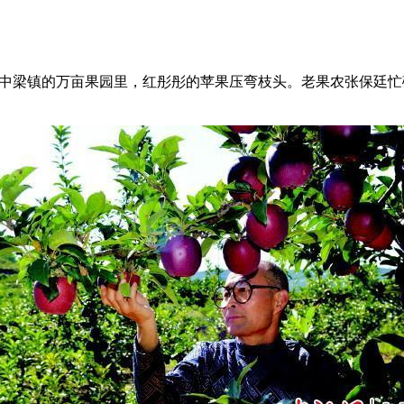
区中梁镇的万亩果园里，红彤彤的苹果压弯枝头。老果农张保廷