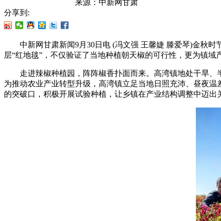
来源：
中新网甘肃
分享到:
中新网甘肃新闻9月30日电 (冯文强 王馨婕 滕爱琴)金
层“红地毯”，不仅验证了当地种植朝天椒的可行性，更为镇域
走进辣椒种植园，阵阵椒香扑面而来。高湾镇地处干旱、半
为推动农业产业转型升级，高湾镇立足当地日照充沛、昼夜温
的突破口，积极开展试验种植，让乡镇在产业结构调整中迈出