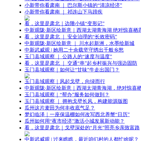
小新带你看肃南 ｜ 巴尔斯小镇的“清凉经济”
小新带你看肃南 ｜ 祁连山下马蹄疾
看，这里是肃北｜边陲小镇“变形记”
中新观陇·新区绘新意｜西湖太湖青海湖 绝对惊喜栖
看，这里是肃北 ｜ 安全治理的“长效密码”
中新观陇·新区绘新意 ｜ 川水起新洲，水墨绘新城
中新武威观 | 她用二十余载坚守绣出千般乡愁
玉门县域观察 ｜ 公路人的“速度与温度”
看，这里是肃北 ｜ 交通“串”起乡村振兴与强边固防
玉门县域观察｜如何让“甘味”牛走出国门？
玉门县域观察｜风起戈壁，向绿而行
中新观陇·新区绘新意｜西湖太湖青海湖，绝对惊喜
玉门县域观察｜“帮办”服务如何做到？
玉门县域观察 ｜ 拥抱戈壁长风，构建能源版图
瓜州这片麦田为何丰收底气足？
梦幻临泽｜一座保温棚如何改写西北养蟹“日历”
瓜州如何用“夜市经济”激活小城发展新动能？
看，这里是肃北｜戈壁深处的“月光”照亮乡亲致富路
中新武威观 | 过来瞧瞧，最近咱们村的人都忙啥呢？