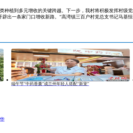
种植到多元增收的关键跨越。下一步，我村将积极发挥村级党
辟出一条家门口增收新路。”高湾镇三百户村党总支书记马基恒说
端午节“中药香囊”成兰州年轻人搭配“新宠”
风华