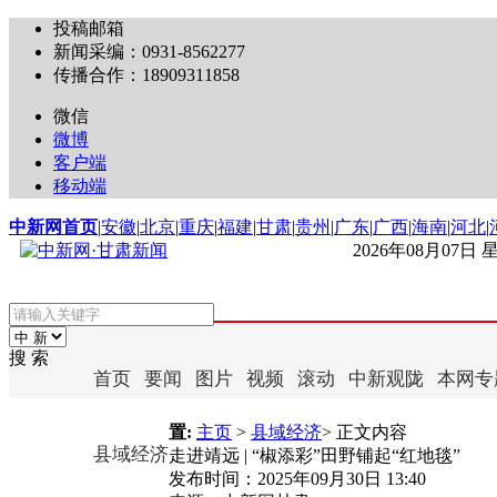
投稿邮箱
新闻采编：0931-8562277
传播合作：18909311858
微信
微博
客户端
移动端
中新网首页
|
安徽
|
北京
|
重庆
|
福建
|
甘肃
|
贵州
|
广东
|
广西
|
海南
|
河北
|
2026年08月07日
搜 索
首页
要闻
图片
视频
滚动
中新观陇
本网专
置:
主页
>
县域经济
> 正文内容
县域经济
走进靖远 | “椒添彩”田野铺起“红地毯”
发布时间：
2025年09月30日 13:40