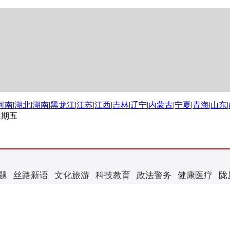
河南
|
湖北
|
湖南
|
黑龙江
|
江苏
|
江西
|
吉林
|
辽宁
|
内蒙古
|
宁夏
|
青海
|
山东
|
 星期五
题
丝路新语
文化旅游
科技教育
政法警务
健康医疗
陇