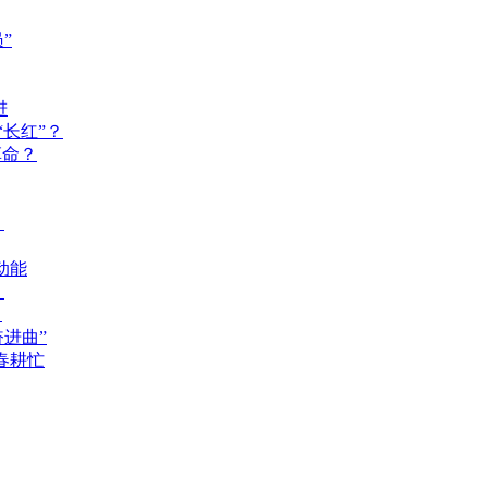
”
进
长红”？
革命？
？
动能
？
？
奋进曲”
春耕忙