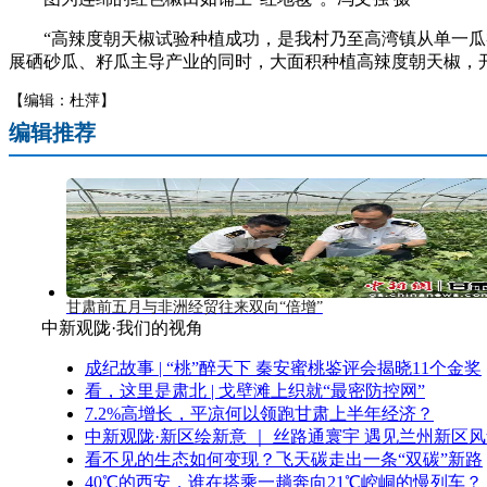
“高辣度朝天椒试验种植成功，是我村乃至高湾镇从单一瓜类
展硒砂瓜、籽瓜主导产业的同时，大面积种植高辣度朝天椒，开
【编辑：杜萍】
编辑推荐
甘肃前五月与非洲经贸往来双向“倍增”
中新观陇·我们的视角
成纪故事 | “桃”醉天下 秦安蜜桃鉴评会揭晓11个金奖
看，这里是肃北 | 戈壁滩上织就“最密防控网”
7.2%高增长，平凉何以领跑甘肃上半年经济？
中新观陇·新区绘新意 ｜ 丝路通寰宇 遇见兰州新区
看不见的生态如何变现？飞天碳走出一条“双碳”新路
40℃的西安，谁在搭乘一趟奔向21℃崆峒的慢列车？