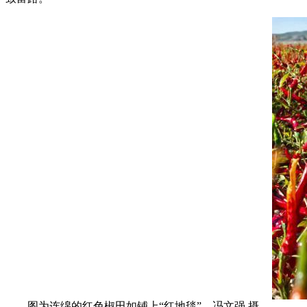
图为连绵的红色椒田如铺上“红地毯”。冯文强 摄