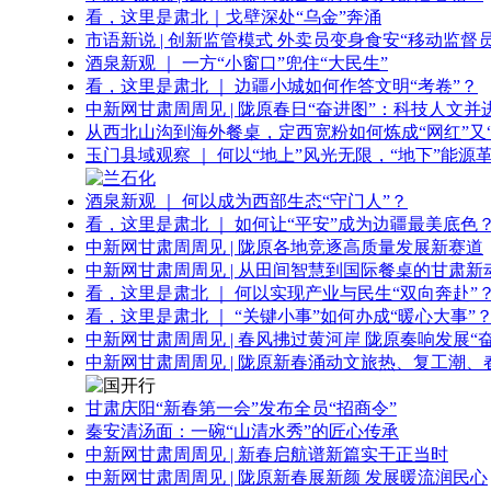
看，这里是肃北｜戈壁深处“乌金”奔涌
市语新说 | 创新监管模式 外卖员变身食安“移动监督员
酒泉新观 ｜ 一方“小窗口”兜住“大民生”
看，这里是肃北 ｜ 边疆小城如何作答文明“考卷”？
中新网甘肃周周见 | 陇原春日“奋进图”：科技人文并
从西北山沟到海外餐桌，定西宽粉如何炼成“网红”又“
玉门县域观察 ｜ 何以“地上”风光无限，“地下”能源
酒泉新观 ｜ 何以成为西部生态“守门人”？
看，这里是肃北 ｜ 如何让“平安”成为边疆最美底色
中新网甘肃周周见 | 陇原各地竞逐高质量发展新赛道
中新网甘肃周周见 | 从田间智慧到国际餐桌的甘肃新
看，这里是肃北 ｜ 何以实现产业与民生“双向奔赴”
看，这里是肃北 ｜ “关键小事”如何办成“暖心大事”
中新网甘肃周周见 | 春风拂过黄河岸 陇原奏响发展“
中新网甘肃周周见 | 陇原新春涌动文旅热、复工潮、
甘肃庆阳“新春第一会”发布全员“招商令”
秦安清汤面：一碗“山清水秀”的匠心传承
中新网甘肃周周见 | 新春启航谱新篇实干正当时
中新网甘肃周周见 | 陇原新春展新颜 发展暖流润民心