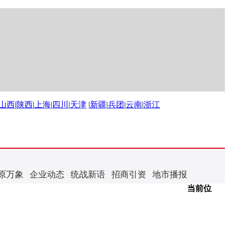
山西
|
陕西
|
上海
|
四川
|
天津
|
新疆
|
兵团
|
云南
|
浙江
原万象
企业动态
统战新语
招商引资
地市播报
当前位