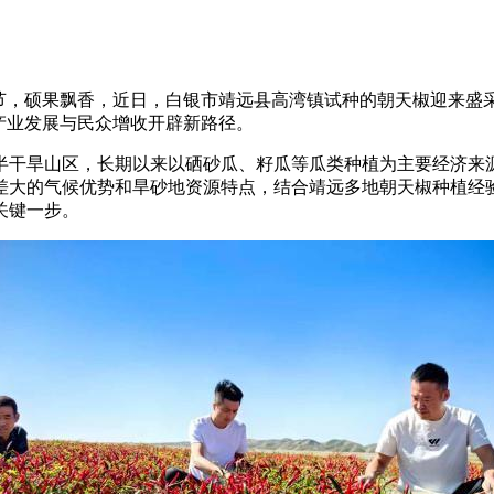
秋时节，硕果飘香，近日，白银市靖远县高湾镇试种的朝天椒迎来
产业发展与民众增收开辟新路径。
干旱山区，长期以来以硒砂瓜、籽瓜等瓜类种植为主要经济来源
差大的气候优势和旱砂地资源特点，结合靖远多地朝天椒种植经
关键一步。