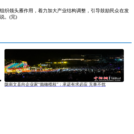
组织领头雁作用，着力加大产业结构调整，引导鼓励民众在发
。(完)
陇南文县向企业家“抛橄榄枝”：承诺有求必应 无事不扰