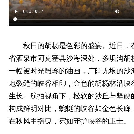
秋日的胡杨是色彩的盛宴。近日，
省酒泉市阿克塞县沙海深处，多坝沟胡
一幅被时光雕琢的油画，广阔无垠的沙
地裂缝的峡谷相印，金色的胡杨林沿峡
生长。航拍视角下，松软的沙丘与坚硬
构成鲜明对比，蜿蜒的峡谷如金色长廊
在秋风中摇曳，宛如守护峡谷的卫士。