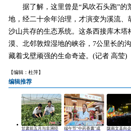
据了解，这里曾是“风吹石头跑”的
地，经二十余年治理，才演变为溪流、
沙山共存的生态系统。这条西接库木塔
漠、北邻敦煌湿地的峡谷，7公里长的
藏着戈壁顽强的生命奇迹。(记者 高莹)
【编辑：杜萍】
编辑推荐
甘肃前五月与非洲经
端午节“中药香囊”成
陇南文县向企