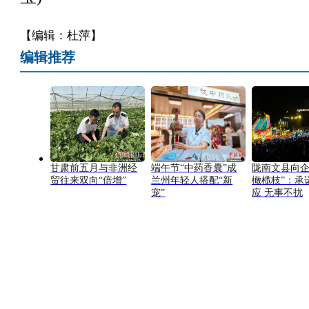
【编辑：杜萍】
编辑推荐
甘肃前五月与非洲经
端午节“中药香囊”成
陇南文县向企
贸往来双向“倍增”
兰州年轻人搭配“新
橄榄枝”：承
宠”
应 无事不扰