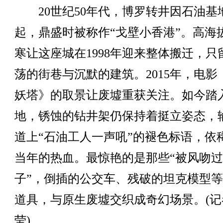
20世纪50年代，博罗转井因石油基
起，鼎盛时被称作“戈壁小香港”。高海
寒让这座城在1998年迎来整体搬迁，只
荡的街巷与沉默的建筑。2015年，电影
妖塔》的取景让废墟重获关注。如今踏
地，锈蚀的钻井架仍保持着挺立姿态，
道上“石油工人一声吼”的褪色标语，依
当年的热血。最惊艳的是那些“被风吻
子”，倒插的公交车、残破的坦克模型
道具，与原生废墟交织成奇幻场景。(记
莹)