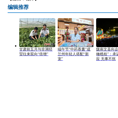
编辑推荐
甘肃前五月与非洲经
端午节“中药香囊”成
陇南文县向企
贸往来双向“倍增”
兰州年轻人搭配“新
橄榄枝”：承
宠”
应 无事不扰