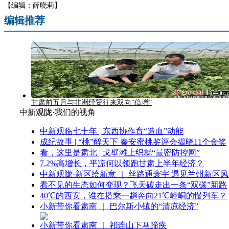
【编辑：薛晓莉】
编辑推荐
甘肃前五月与非洲经贸往来双向“倍增”
中新观陇·我们的视角
中新观临七十年 | 东西协作育“造血”动能
成纪故事 | “桃”醉天下 秦安蜜桃鉴评会揭晓11个金奖
看，这里是肃北 | 戈壁滩上织就“最密防控网”
7.2%高增长，平凉何以领跑甘肃上半年经济？
中新观陇·新区绘新意 ｜ 丝路通寰宇 遇见兰州新区
看不见的生态如何变现？飞天碳走出一条“双碳”新路
40℃的西安，谁在搭乘一趟奔向21℃崆峒的慢列车？
小新带你看肃南 ｜ 巴尔斯小镇的“清凉经济”
小新带你看肃南 ｜ 祁连山下马蹄疾