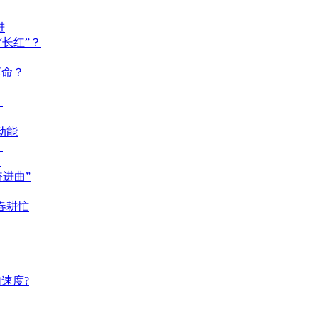
进
长红”？
革命？
？
动能
？
？
奋进曲”
春耕忙
速度?