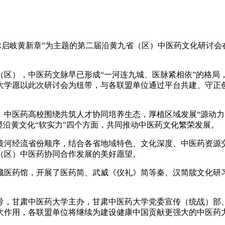
河文脉启岐黄新章”为主题的第二届沿黄九省（区）中医药文化研讨
），中医药文脉早已形成“一河连九城、医脉紧相依”的格局
大学愿以此次研讨会为纽带，与各联盟单位通过平台共建、守正
医药高校围绕共筑人才协同培养生态，厚植区域发展“源动力”
显沿黄文化“软实力”四个方面，共同推动中医药文化繁荣发展。
河经流省份顺序，结合各省地域特色、文化深度、中医药资源交
（区）中医药协同合作发展的美好愿望。
药馆，开展了医药简、武威《仪礼》简等秦、汉简牍文化研习活
，甘肃中医药大学主办，甘肃中医药大学党委宣传（统战）部、
大作用，各联盟单位将继续为建设健康中国贡献更强大的中医药力