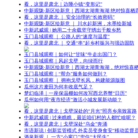
看，这里是肃北｜边陲小镇“变形记”
中新观陇·新区绘新意｜西湖太湖青海湖 绝对惊喜栖
看，这里是肃北 ｜ 安全治理的“长效密码”
中新观陇·新区绘新意 ｜ 川水起新洲，水墨绘新城
中新武威观 | 她用二十余载坚守绣出千般乡愁
玉门县域观察 ｜ 公路人的“速度与温度”
看，这里是肃北 ｜ 交通“串”起乡村振兴与强边固防
玉门县域观察｜如何让“甘味”牛走出国门？
玉门县域观察｜风起戈壁，向绿而行
中新观陇·新区绘新意｜西湖太湖青海湖，绝对惊喜
玉门县域观察｜“帮办”服务如何做到？
玉门县域观察 ｜ 拥抱戈壁长风，构建能源版图
瓜州这片麦田为何丰收底气足？
梦幻临泽｜一座保温棚如何改写西北养蟹“日历”
瓜州如何用“夜市经济”激活小城发展新动能？
看，这里是肃北｜戈壁深处的“月光”照亮乡亲致富路
中新武威观 | 过来瞧瞧，最近咱们村的人都忙啥呢？
看，这里是肃北｜戈壁深处“乌金”奔涌
市语新说 | 创新监管模式 外卖员变身食安“移动监督员
酒泉新观 ｜ 一方“小窗口”兜住“大民生”