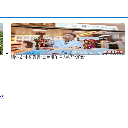
端午节“中药香囊”成兰州年轻人搭配“新宠”
风华