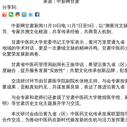
来源：
中新网甘肃
分享到:
中新网甘肃新闻11月10日电 11月7日至9日，以“溯黄
导、专家共溯文化根源，共享传承经验，共商育人机制。
甘肃中医药大学党委书记王学军表示，黄河万里贯通九省（区
地域的学术对话，更是一次赓续文脉的精神共鸣。甘肃中医药
化繁荣发展新画卷。
甘肃省中医药管理局副局长王振华说，希望沿黄九省（区）中
度融合，提升服务发展“实效性”；共塑文化传承创新品牌，彰
交流研讨环节由甘肃医学院副院长张艳主持。与会专家按黄
要成果，贡献真知灼见，共谋发展良策，表达了推进沿黄九省
与会专家和老师们还参观了甘肃中医药大学敦煌医学馆、藏医
明》等甘肃历史文化主题展开学习交流。
本次研讨会由沿黄九省（区）中医药文化传承发展联盟指导
合作交流，为推动中医药在新时代焕发新的生机与活力发挥重