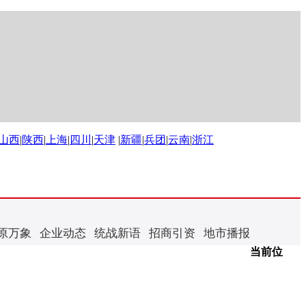
山西
|
陕西
|
上海
|
四川
|
天津
|
新疆
|
兵团
|
云南
|
浙江
原万象
企业动态
统战新语
招商引资
地市播报
当前位