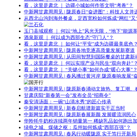
看，这里是肃北 ｜ 边疆小城如何作答文明“考卷”？
中新网甘肃周周见 | 陇原春日“奋进图”：科技人文并
从西北山沟到海外餐桌，定西宽粉如何炼成“网红”又“
玉门县域观察 ｜ 何以“地上”风光无限，“地下”能源
酒泉新观 ｜ 何以成为西部生态“守门人”？
看，这里是肃北 ｜ 如何让“平安”成为边疆最美底色
中新网甘肃周周见 | 陇原各地竞逐高质量发展新赛道
中新网甘肃周周见 | 从田间智慧到国际餐桌的甘肃新
看，这里是肃北 ｜ 何以实现产业与民生“双向奔赴”
看，这里是肃北 ｜ “关键小事”如何办成“暖心大事”
中新网甘肃周周见 | 春风拂过黄河岸 陇原奏响发展“
中新网甘肃周周见 | 陇原新春涌动文旅热、复工潮、
甘肃庆阳“新春第一会”发布全员“招商令”
秦安清汤面：一碗“山清水秀”的匠心传承
中新网甘肃周周见 | 新春启航谱新篇实干正当时
中新网甘肃周周见 | 陇原新春展新颜 发展暖流润民心
华羚牦牛奶粉连续两年销量第一 稀缺乳品如何跑出加
绿电之城、煤储之枢：瓜州如何炼成“西部百强”？
中新网甘肃周周见 | 春风行动暖陇原 实干笃行开新局