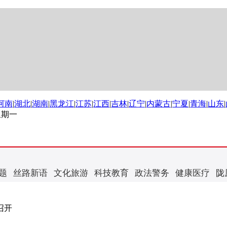
河南
|
湖北
|
湖南
|
黑龙江
|
江苏
|
江西
|
吉林
|
辽宁
|
内蒙古
|
宁夏
|
青海
|
山东
|
 星期一
题
丝路新语
文化旅游
科技教育
政法警务
健康医疗
陇
召开