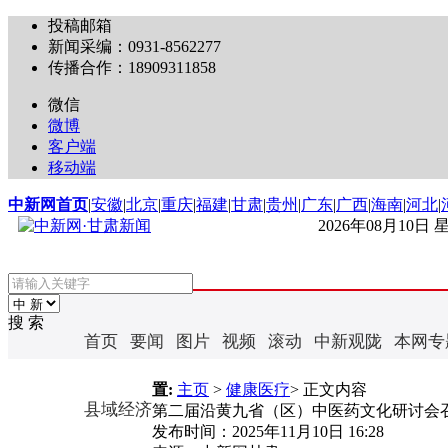
投稿邮箱
新闻采编：0931-8562277
传播合作：18909311858
微信
微博
客户端
移动端
中新网首页
|
安徽
|
北京
|
重庆
|
福建
|
甘肃
|
贵州
|
广东
|
广西
|
海南
|
河北
|
2026年08月10日
搜 索
首页
要闻
图片
视频
滚动
中新观陇
本网专
置:
主页
>
健康医疗
> 正文内容
县域经济
第二届沿黄九省（区）中医药文化研讨会
发布时间：
2025年11月10日 16:28