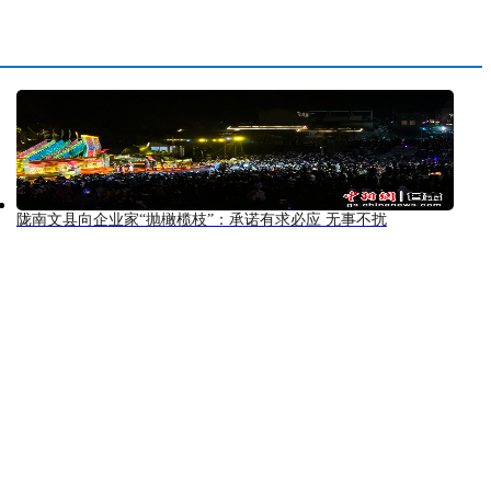
陇南文县向企业家“抛橄榄枝”：承诺有求必应 无事不扰