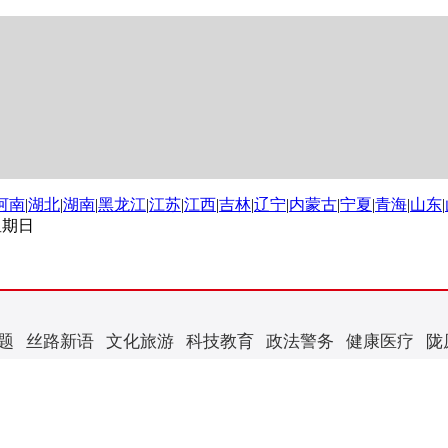
河南
|
湖北
|
湖南
|
黑龙江
|
江苏
|
江西
|
吉林
|
辽宁
|
内蒙古
|
宁夏
|
青海
|
山东
|
 星期日
题
丝路新语
文化旅游
科技教育
政法警务
健康医疗
陇