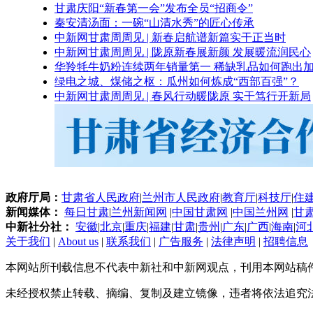
甘肃庆阳“新春第一会”发布全员“招商令”
秦安清汤面：一碗“山清水秀”的匠心传承
中新网甘肃周周见 | 新春启航谱新篇实干正当时
中新网甘肃周周见 | 陇原新春展新颜 发展暖流润民心
华羚牦牛奶粉连续两年销量第一 稀缺乳品如何跑出加
绿电之城、煤储之枢：瓜州如何炼成“西部百强”？
中新网甘肃周周见 | 春风行动暖陇原 实干笃行开新局
政府厅局：
甘肃省人民政府
|
兰州市人民政府
|
教育厅
|
科技厅
|
住
新闻媒体：
每日甘肃
|
兰州新闻网
|
中国甘肃网
|
中国兰州网
|
甘
中新社分社：
安徽
|
北京
|
重庆
|
福建
|
甘肃
|
贵州
|
广东
|
广西
|
海南
|
河
关于我们
|
About us
|
联系我们
|
广告服务
|
法律声明
|
招聘信息
本网站所刊载信息不代表中新社和中新网观点，刊用本网站稿
未经授权禁止转载、摘编、复制及建立镜像，违者将依法追究