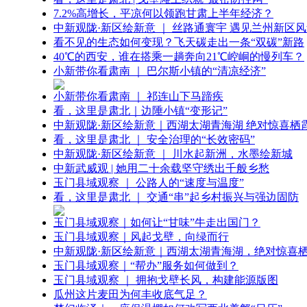
7.2%高增长，平凉何以领跑甘肃上半年经济？
中新观陇·新区绘新意 ｜ 丝路通寰宇 遇见兰州新区
看不见的生态如何变现？飞天碳走出一条“双碳”新路
40℃的西安，谁在搭乘一趟奔向21℃崆峒的慢列车？
小新带你看肃南 ｜ 巴尔斯小镇的“清凉经济”
小新带你看肃南 ｜ 祁连山下马蹄疾
看，这里是肃北｜边陲小镇“变形记”
中新观陇·新区绘新意｜西湖太湖青海湖 绝对惊喜栖
看，这里是肃北 ｜ 安全治理的“长效密码”
中新观陇·新区绘新意 ｜ 川水起新洲，水墨绘新城
中新武威观 | 她用二十余载坚守绣出千般乡愁
玉门县域观察 ｜ 公路人的“速度与温度”
看，这里是肃北 ｜ 交通“串”起乡村振兴与强边固防
玉门县域观察｜如何让“甘味”牛走出国门？
玉门县域观察｜风起戈壁，向绿而行
中新观陇·新区绘新意｜西湖太湖青海湖，绝对惊喜
玉门县域观察｜“帮办”服务如何做到？
玉门县域观察 ｜ 拥抱戈壁长风，构建能源版图
瓜州这片麦田为何丰收底气足？