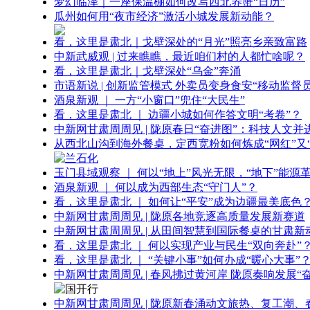
梦幻临泽｜一座保温棚如何改写西北养蟹“日历”
瓜州如何用“夜市经济”激活小城发展新动能？
看，这里是肃北｜戈壁深处的“月光”照亮乡亲致富路
中新武威观 | 过来瞧瞧，最近咱们村的人都忙啥呢？
看，这里是肃北｜戈壁深处“乌金”奔涌
市语新说 | 创新监管模式 外卖员变身食安“移动监督员
酒泉新观 ｜ 一方“小窗口”兜住“大民生”
看，这里是肃北 ｜ 边疆小城如何作答文明“考卷”？
中新网甘肃周周见 | 陇原春日“奋进图”：科技人文并
从西北山沟到海外餐桌，定西宽粉如何炼成“网红”又“
玉门县域观察 ｜ 何以“地上”风光无限，“地下”能源
酒泉新观 ｜ 何以成为西部生态“守门人”？
看，这里是肃北 ｜ 如何让“平安”成为边疆最美底色
中新网甘肃周周见 | 陇原各地竞逐高质量发展新赛道
中新网甘肃周周见 | 从田间智慧到国际餐桌的甘肃新
看，这里是肃北 ｜ 何以实现产业与民生“双向奔赴”
看，这里是肃北 ｜ “关键小事”如何办成“暖心大事”
中新网甘肃周周见 | 春风拂过黄河岸 陇原奏响发展“
中新网甘肃周周见 | 陇原新春涌动文旅热、复工潮、