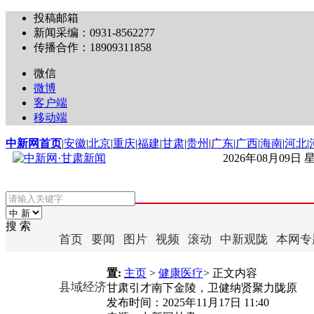
投稿邮箱
新闻采编：0931-8562277
传播合作：18909311858
微信
微博
客户端
移动端
中新网首页
|
安徽
|
北京
|
重庆
|
福建
|
甘肃
|
贵州
|
广东
|
广西
|
海南
|
河北
|
2026年08月09日
搜 索
首页
要闻
图片
视频
滚动
中新观陇
本网专
置:
主页
>
健康医疗
> 正文内容
县域经济
甘肃引才南下金陵，卫健纳贤聚力陇原
发布时间：
2025年11月17日 11:40