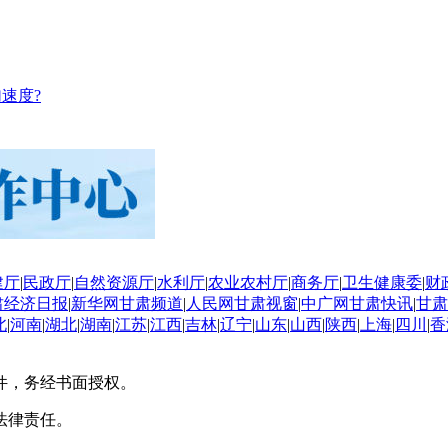
速度?
建厅
|
民政厅
|
自然资源厅
|
水利厅
|
农业农村厅
|
商务厅
|
卫生健康委
|
财
肃经济日报
|
新华网甘肃频道
|
人民网甘肃视窗
|
中广网甘肃快讯
|
甘肃
北
|
河南
|
湖北
|
湖南
|
江苏
|
江西
|
吉林
|
辽宁
|
山东
|
山西
|
陕西
|
上海
|
四川
|
香
件，务经书面授权。
法律责任。