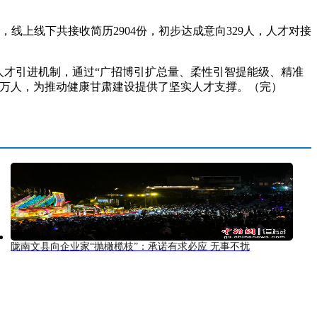
线上线下共接收简历2904份，初步达成意向329人，人才对接
才引进机制，通过“广招博引扩总量、柔性引智提能级、精准
.3万人，为推动健康甘肃建设提供了坚实人才支撑。（完）
陇南文县向企业家“抛橄榄枝”：承诺有求必应 无事不扰