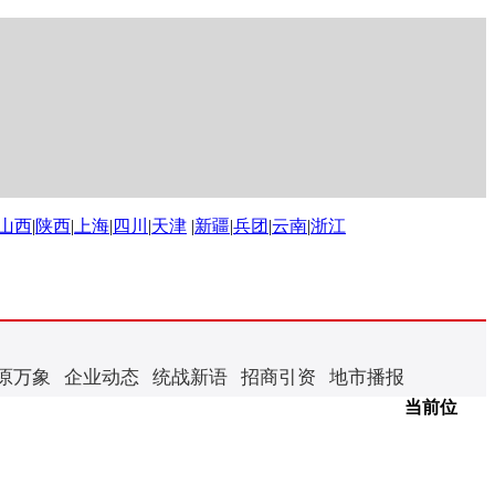
山西
|
陕西
|
上海
|
四川
|
天津
|
新疆
|
兵团
|
云南
|
浙江
原万象
企业动态
统战新语
招商引资
地市播报
当前位