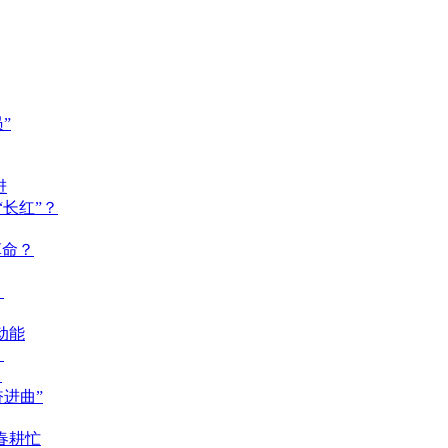
”
进
长红”？
革命？
？
动能
？
？
奋进曲”
春耕忙