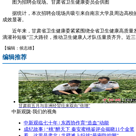
图为招聘会现场。甘肃省卫生健康委员会供图
据统计，本次招聘会现场共吸引来自南京大学及周边高校的医学类
成效显著。
近年来，甘肃省卫生健康委紧紧围绕全省卫生健康高质量发展
滴灌补短板”三大路径，推动卫生健康人才队伍量质齐升。近三年
【编辑：侯志雄】
编辑推荐
甘肃前五月与非洲经贸往来双向“倍增”
中新观陇·我们的视角
中新观临七十年 | 东西协作育“造血”动能
成纪故事 | “桃”醉天下 秦安蜜桃鉴评会揭晓11个金奖
看，这里是肃北 | 戈壁滩上织就“最密防控网”