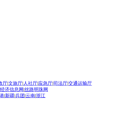
政厅
|
文旅厅
|
人社厅
|
应急厅
|
司法厅
|
交通运输厅
经济信息网
|
丝路明珠网
港
|
新疆
|
兵团
|
云南
|
浙江