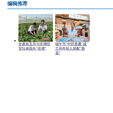
编辑推荐
甘肃前五月与非洲经
端午节“中药香囊”成
贸往来双向“倍增”
兰州年轻人搭配“新
宠”