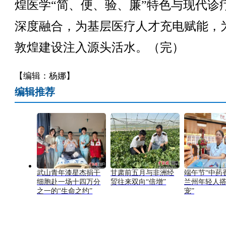
煌医学“简、便、验、廉”特色与现代诊
深度融合，为基层医疗人才充电赋能，
敦煌建设注入源头活水。（完）
【编辑：杨娜】
编辑推荐
武山青年漆星杰捐干
甘肃前五月与非洲经
端午节“中药
细胞赴一场十四万分
贸往来双向“倍增”
兰州年轻人搭
之一的“生命之约”
宠”