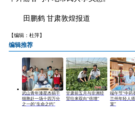
田鹏鹤 甘肃敦煌报道
【编辑：杜萍】
编辑推荐
武山青年漆星杰捐干
甘肃前五月与非洲经
端午节“中药
细胞赴一场十四万分
贸往来双向“倍增”
兰州年轻人搭
之一的“生命之约”
宠”