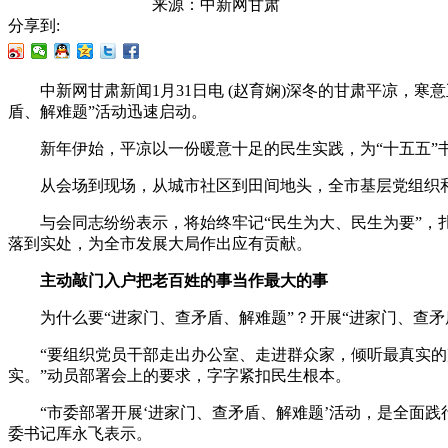
来源：
中新网甘肃
分享到:
中新网甘肃新闻1月31日电 (赵育娴)深冬的甘肃平凉，寒
盾、解难题”活动迅速启动。
新年伊始，平凉以一份暖意十足的民生实践，为“十五五”
从会场到现场，从城市社区到田间地头，全市基层党组织和
与会同志纷纷表示，将始终牢记“民生为大、民生为要”，扎
落到实处，为全市发展大局作出应有贡献。
主动敲门入户把老百姓的事当作最大的事
为什么要“进家门、查矛盾、解难题”？开展“进家门、查矛
“要组织党员干部走出办公室、走进群众家，倾听最真实的声
实。”动员部署会上的要求，字字紧扣民生根本。
“市委部署开展‘进家门、查矛盾、解难题’活动，是全面践
委书记厍永飞表示。