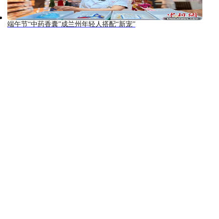
端午节“中药香囊”成兰州年轻人搭配“新宠”