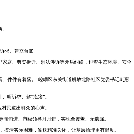
离。
解诉求、建立台账。
家庭、劳资拆迁、涉法涉诉等矛盾纠纷，也查生态环境、安全
音、件件有着落。”崆峒区东关街道解放北路社区党委书记刘惠
、听诉求、解“疙瘩”。
位村民道出群众的心声。
导旬旬进、市级领导月月进，实现全覆盖、无遗漏。
”，摸清实际困难，输送精准关怀，让基层治理更有温度。