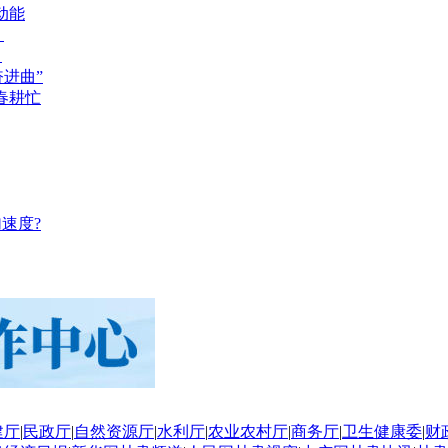
动能
？
？
奋进曲”
春耕忙
速度?
建厅
|
民政厅
|
自然资源厅
|
水利厅
|
农业农村厅
|
商务厅
|
卫生健康委
|
财