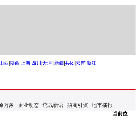
山西
|
陕西
|
上海
|
四川
|
天津
|
新疆
|
兵团
|
云南
|
浙江
原万象
企业动态
统战新语
招商引资
地市播报
当前位