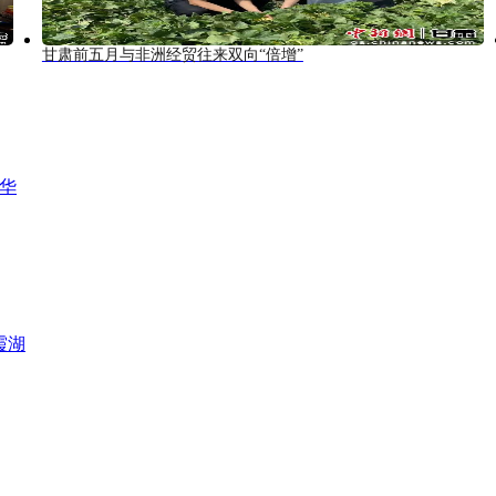
甘肃前五月与非洲经贸往来双向“倍增”
风华
霞湖