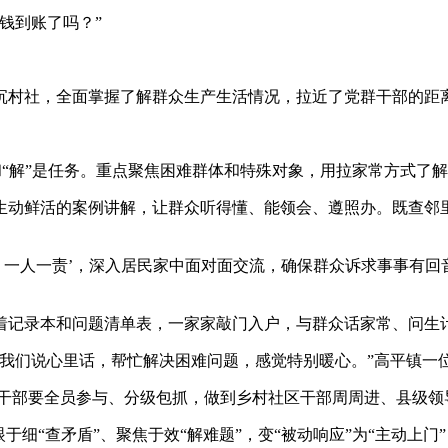
钱到账了吗？”
村社，全面掌握了解群众生产生活情况，拉近了党群干部的距
和“解”是任务。重点聚焦困难群体和特殊对象，用拉家常方式了
动鲜活的案例讲解，让群众听得懂、能领会、遵照办。既查邻里
一人一责’，深入居民家中面对面交流，确保群众诉求事事有回
录本和问题清单表，一家家敲门入户，与群众话家常、问生计
们说心里话，帮忙解决困难问题，感觉特别暖心。”高平镇一
)干部要全员参与、分级包抓，做到乡村社区干部周周进、县级领
细“查矛盾”、聚焦于效“解难题”，变“被动响应”为“主动上门