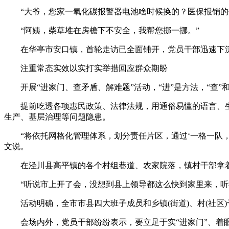
“大爷，您家一氧化碳报警器电池啥时候换的？医保报销的
“阿姨，柴草堆在房檐下不安全，我帮您挪一挪。”
在华亭市安口镇，首轮走访已全面铺开，党员干部迅速下沉
注重常态实效以实打实举措回应群众期盼
开展“进家门、查矛盾、解难题”活动，“进”是方法，“查”
提前吃透各项惠民政策、法律法规，用通俗易懂的语言、生
生产、基层治理等问题隐患。
“将依托网格化管理体系，划分责任片区，通过‘一格一队，
文说。
在泾川县高平镇的各个村组巷道、农家院落，镇村干部拿着记
“听说市上开了会，没想到县上领导都这么快到家里来，听我
活动明确，全市市县四大班子成员和乡镇(街道)、村(社区
会场内外，党员干部纷纷表示，要立足于实“进家门”、着眼于