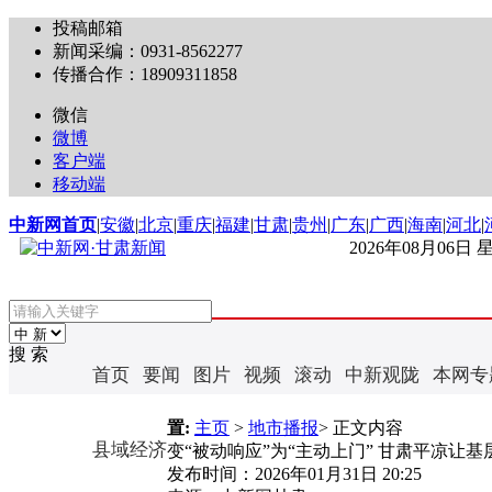
投稿邮箱
新闻采编：0931-8562277
传播合作：18909311858
微信
微博
客户端
移动端
中新网首页
|
安徽
|
北京
|
重庆
|
福建
|
甘肃
|
贵州
|
广东
|
广西
|
海南
|
河北
|
2026年08月06日
搜 索
首页
要闻
图片
视频
滚动
中新观陇
本网专
置:
主页
>
地市播报
> 正文内容
县域经济
变“被动响应”为“主动上门” 甘肃平凉让
发布时间：
2026年01月31日 20:25