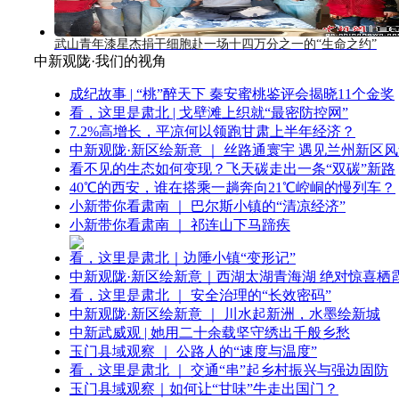
武山青年漆星杰捐干细胞赴一场十四万分之一的“生命之约”
中新观陇·我们的视角
成纪故事 | “桃”醉天下 秦安蜜桃鉴评会揭晓11个金奖
看，这里是肃北 | 戈壁滩上织就“最密防控网”
7.2%高增长，平凉何以领跑甘肃上半年经济？
中新观陇·新区绘新意 ｜ 丝路通寰宇 遇见兰州新区
看不见的生态如何变现？飞天碳走出一条“双碳”新路
40℃的西安，谁在搭乘一趟奔向21℃崆峒的慢列车？
小新带你看肃南 ｜ 巴尔斯小镇的“清凉经济”
小新带你看肃南 ｜ 祁连山下马蹄疾
看，这里是肃北｜边陲小镇“变形记”
中新观陇·新区绘新意｜西湖太湖青海湖 绝对惊喜栖
看，这里是肃北 ｜ 安全治理的“长效密码”
中新观陇·新区绘新意 ｜ 川水起新洲，水墨绘新城
中新武威观 | 她用二十余载坚守绣出千般乡愁
玉门县域观察 ｜ 公路人的“速度与温度”
看，这里是肃北 ｜ 交通“串”起乡村振兴与强边固防
玉门县域观察｜如何让“甘味”牛走出国门？