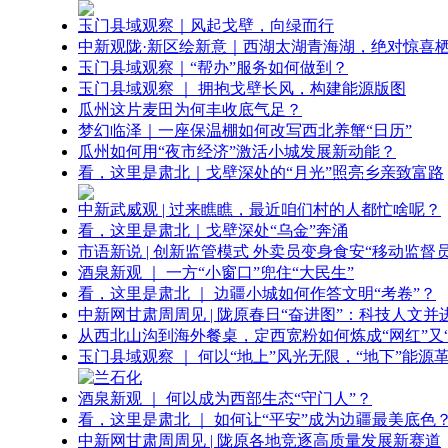
玉门县域观察｜风起戈壁，向绿而行
中新观陇·新区绘新意｜西湖太湖青海湖，绝对惊喜
玉门县域观察｜“帮办”服务如何做到？
玉门县域观察 ｜ 拥抱戈壁长风，构建能源版图
瓜州这片麦田为何丰收底气足？
梦幻临泽｜一座保温棚如何改写西北养蟹“日历”
瓜州如何用“夜市经济”激活小城发展新动能？
看，这里是肃北｜戈壁深处的“月光”照亮乡亲致富路
中新武威观 | 过来瞧瞧，最近咱们村的人都忙啥呢？
看，这里是肃北｜戈壁深处“乌金”奔涌
市语新说 | 创新监管模式 外卖员变身食安“移动监督员
酒泉新观 ｜ 一方“小窗口”兜住“大民生”
看，这里是肃北 ｜ 边疆小城如何作答文明“考卷”？
中新网甘肃周周见 | 陇原春日“奋进图”：科技人文并
从西北山沟到海外餐桌，定西宽粉如何炼成“网红”又“
玉门县域观察 ｜ 何以“地上”风光无限，“地下”能源
酒泉新观 ｜ 何以成为西部生态“守门人”？
看，这里是肃北 ｜ 如何让“平安”成为边疆最美底色
中新网甘肃周周见 | 陇原各地竞逐高质量发展新赛道