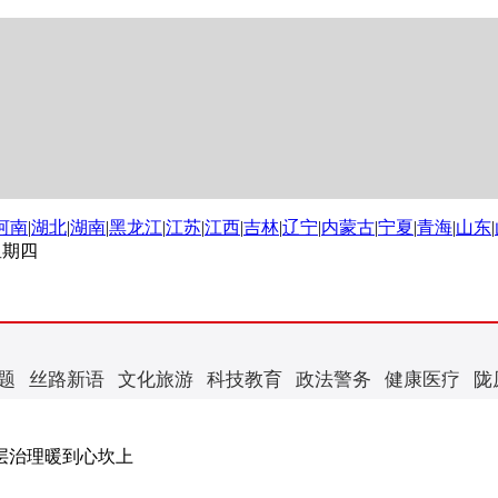
河南
|
湖北
|
湖南
|
黑龙江
|
江苏
|
江西
|
吉林
|
辽宁
|
内蒙古
|
宁夏
|
青海
|
山东
|
 星期四
题
丝路新语
文化旅游
科技教育
政法警务
健康医疗
陇
基层治理暖到心坎上