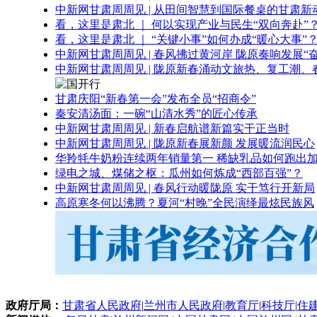
中新网甘肃周周见 | 从田间智慧到国际餐桌的甘肃新
看，这里是肃北 ｜ 何以实现产业与民生“双向奔赴”
看，这里是肃北 ｜ “关键小事”如何办成“暖心大事”
中新网甘肃周周见 | 春风拂过黄河岸 陇原奏响发展“
中新网甘肃周周见 | 陇原新春涌动文旅热、复工潮、
甘肃庆阳“新春第一会”发布全员“招商令”
秦安清汤面：一碗“山清水秀”的匠心传承
中新网甘肃周周见 | 新春启航谱新篇实干正当时
中新网甘肃周周见 | 陇原新春展新颜 发展暖流润民心
华羚牦牛奶粉连续两年销量第一 稀缺乳品如何跑出加
绿电之城、煤储之枢：瓜州如何炼成“西部百强”？
中新网甘肃周周见 | 春风行动暖陇原 实干笃行开新局
高原寒冬何以沸腾？夏河“村晚”全民演绎最炫民族风
政府厅局：
甘肃省人民政府
|
兰州市人民政府
|
教育厅
|
科技厅
|
住