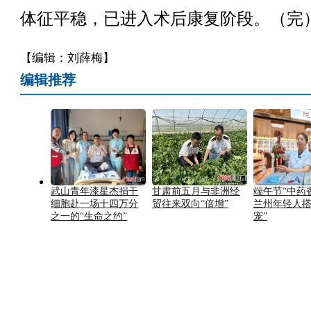
体征平稳，已进入术后康复阶段。（完
【编辑：刘薛梅】
编辑推荐
武山青年漆星杰捐干
甘肃前五月与非洲经
端午节“中药
细胞赴一场十四万分
贸往来双向“倍增”
兰州年轻人搭
之一的“生命之约”
宠”