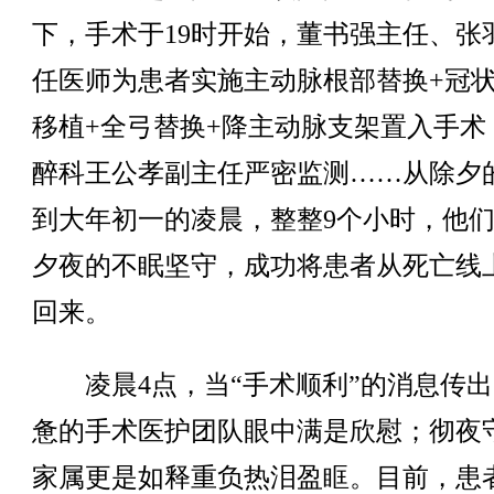
下，手术于19时开始，董书强主任、张
任医师为患者实施主动脉根部替换+冠
移植+全弓替换+降主动脉支架置入手术
醉科王公孝副主任严密监测……从除夕
到大年初一的凌晨，整整9个小时，他
夕夜的不眠坚守，成功将患者从死亡线
回来。
凌晨4点，当“手术顺利”的消息传出
惫的手术医护团队眼中满是欣慰；彻夜
家属更是如释重负热泪盈眶。目前，患