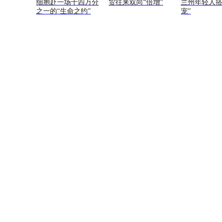
细胞赴一场十四万分
贸往来双向“倍增”
兰州年轻人搭
之一的“生命之约”
宠”