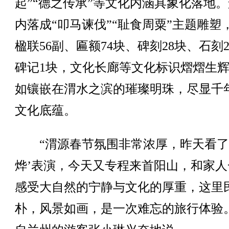
起”“德之传承”等文化内涵具象化落地
内落成“叩马谏伐”“耻食周粟”主题雕塑
楹联56副、匾额74块、碑刻28块、石刻
碑记1块，文化长廊等文化标识熠熠生
如镶嵌在渭水之滨的璀璨明珠，尽显千
文化底蕴。
“渭源春节氛围非常浓厚，昨天看了
烨’表演，今天又专程来首阳山，和家人
感受大自然的宁静与文化的厚重，这里
朴，风景如画，是一次难忘的旅行体验