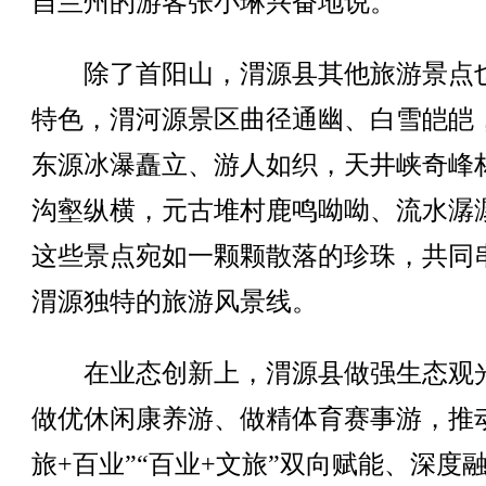
自兰州的游客张小琳兴奋地说。
除了首阳山，渭源县其他旅游景点
特色，渭河源景区曲径通幽、白雪皑皑
东源冰瀑矗立、游人如织，天井峡奇峰
沟壑纵横，元古堆村鹿鸣呦呦、流水潺
这些景点宛如一颗颗散落的珍珠，共同
渭源独特的旅游风景线。
在业态创新上，渭源县做强生态观
做优休闲康养游、做精体育赛事游，推
旅+百业”“百业+文旅”双向赋能、深度