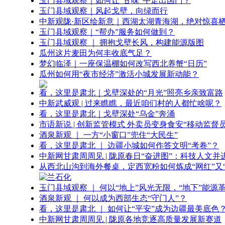
玉门县域观察｜如何让“甘味”牛走出国门？
玉门县域观察｜风起戈壁，向绿而行
中新观陇·新区绘新意｜西湖太湖青海湖，绝对惊喜
玉门县域观察｜“帮办”服务如何做到？
玉门县域观察 ｜ 拥抱戈壁长风，构建能源版图
瓜州这片麦田为何丰收底气足？
梦幻临泽｜一座保温棚如何改写西北养蟹“日历”
瓜州如何用“夜市经济”激活小城发展新动能？
看，这里是肃北｜戈壁深处的“月光”照亮乡亲致富路
中新武威观 | 过来瞧瞧，最近咱们村的人都忙啥呢？
看，这里是肃北｜戈壁深处“乌金”奔涌
市语新说 | 创新监管模式 外卖员变身食安“移动监督员
酒泉新观 ｜ 一方“小窗口”兜住“大民生”
看，这里是肃北 ｜ 边疆小城如何作答文明“考卷”？
中新网甘肃周周见 | 陇原春日“奋进图”：科技人文并
从西北山沟到海外餐桌，定西宽粉如何炼成“网红”又“
玉门县域观察 ｜ 何以“地上”风光无限，“地下”能源
酒泉新观 ｜ 何以成为西部生态“守门人”？
看，这里是肃北 ｜ 如何让“平安”成为边疆最美底色
中新网甘肃周周见 | 陇原各地竞逐高质量发展新赛道