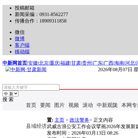
投稿邮箱
新闻采编：0931-8562277
传播合作：18909311858
微信
微博
客户端
移动端
中新网首页
|
安徽
|
北京
|
重庆
|
福建
|
甘肃
|
贵州
|
广东
|
广西
|
海南
|
河北
|
2026年08月07日
搜 索
首页
要闻
图片
视频
滚动
中新观陇
本网专
置:
主页
>
政法警务
> 正文内容
县域经济
武威古浪公安工作会议擘画2026年发展新
发布时间：
2026年03月13日 08:26