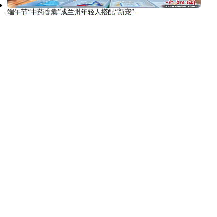
端午节“中药香囊”成兰州年轻人搭配“新宠”