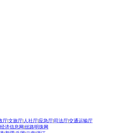
政厅
|
文旅厅
|
人社厅
|
应急厅
|
司法厅
|
交通运输厅
经济信息网
|
丝路明珠网