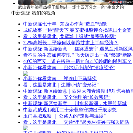
武山青年漆星杰捐干细胞赴一场十四万分之一的“生命之约”
中新观陇·我们的视角
中新观临七十年 | 东西协作育“造血”动能
成纪故事 | “桃”醉天下 秦安蜜桃鉴评会揭晓11个金奖
看，这里是肃北 | 戈壁滩上织就“最密防控网”
7.2%高增长，平凉何以领跑甘肃上半年经济？
中新观陇·新区绘新意 ｜ 丝路通寰宇 遇见兰州新区
看不见的生态如何变现？飞天碳走出一条“双碳”新路
40℃的西安，谁在搭乘一趟奔向21℃崆峒的慢列车？
小新带你看肃南 ｜ 巴尔斯小镇的“清凉经济”
小新带你看肃南 ｜ 祁连山下马蹄疾
看，这里是肃北｜边陲小镇“变形记”
中新观陇·新区绘新意｜西湖太湖青海湖 绝对惊喜栖
看，这里是肃北 ｜ 安全治理的“长效密码”
中新观陇·新区绘新意 ｜ 川水起新洲，水墨绘新城
中新武威观 | 她用二十余载坚守绣出千般乡愁
玉门县域观察 ｜ 公路人的“速度与温度”
看，这里是肃北 ｜ 交通“串”起乡村振兴与强边固防