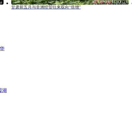
甘肃前五月与非洲经贸往来双向“倍增”
风华
霞湖