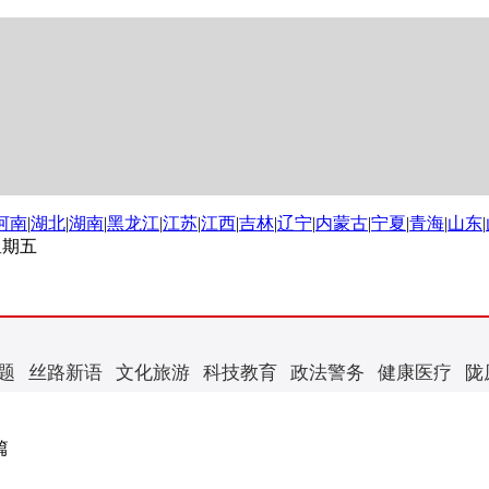
河南
|
湖北
|
湖南
|
黑龙江
|
江苏
|
江西
|
吉林
|
辽宁
|
内蒙古
|
宁夏
|
青海
|
山东
|
 星期五
题
丝路新语
文化旅游
科技教育
政法警务
健康医疗
陇
篇