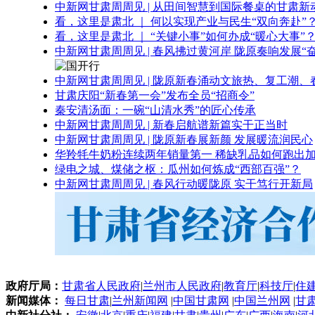
中新网甘肃周周见 | 从田间智慧到国际餐桌的甘肃新
看，这里是肃北 ｜ 何以实现产业与民生“双向奔赴”
看，这里是肃北 ｜ “关键小事”如何办成“暖心大事”
中新网甘肃周周见 | 春风拂过黄河岸 陇原奏响发展“
中新网甘肃周周见 | 陇原新春涌动文旅热、复工潮、
甘肃庆阳“新春第一会”发布全员“招商令”
秦安清汤面：一碗“山清水秀”的匠心传承
中新网甘肃周周见 | 新春启航谱新篇实干正当时
中新网甘肃周周见 | 陇原新春展新颜 发展暖流润民心
华羚牦牛奶粉连续两年销量第一 稀缺乳品如何跑出加
绿电之城、煤储之枢：瓜州如何炼成“西部百强”？
中新网甘肃周周见 | 春风行动暖陇原 实干笃行开新局
政府厅局：
甘肃省人民政府
|
兰州市人民政府
|
教育厅
|
科技厅
|
住
新闻媒体：
每日甘肃
|
兰州新闻网
|
中国甘肃网
|
中国兰州网
|
甘