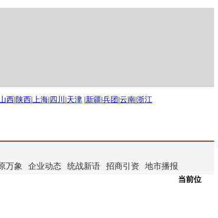
山西
|
陕西
|
上海
|
四川
|
天津
|
新疆
|
兵团
|
云南
|
浙江
原万象
企业动态
统战新语
招商引资
地市播报
当前位