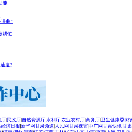
动能
？
？
奋进曲”
春耕忙
速度?
建厅
|
民政厅
|
自然资源厅
|
水利厅
|
农业农村厅
|
商务厅
|
卫生健康委
|
财
肃经济日报
|
新华网甘肃频道
|
人民网甘肃视窗
|
中广网甘肃快讯
|
甘肃