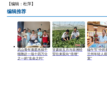
【编辑：杜萍】
编辑推荐
武山青年漆星杰捐干
甘肃前五月与非洲经
端午节“中药
细胞赴一场十四万分
贸往来双向“倍增”
兰州年轻人搭
之一的“生命之约”
宠”