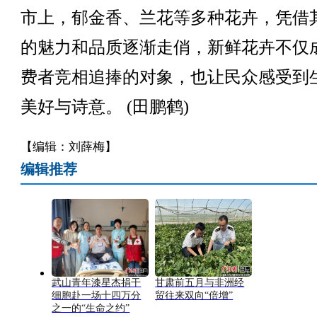
市上，郁金香、兰花等多种花卉，凭借
的魅力和品质逐渐走俏，新鲜花卉不仅
费者竞相追捧的对象，也让民众感受到
美好与诗意。 (田鹏鹤)
【编辑：刘薛梅】
编辑推荐
武山青年漆星杰捐干
甘肃前五月与非洲经
细胞赴一场十四万分
贸往来双向“倍增”
之一的“生命之约”