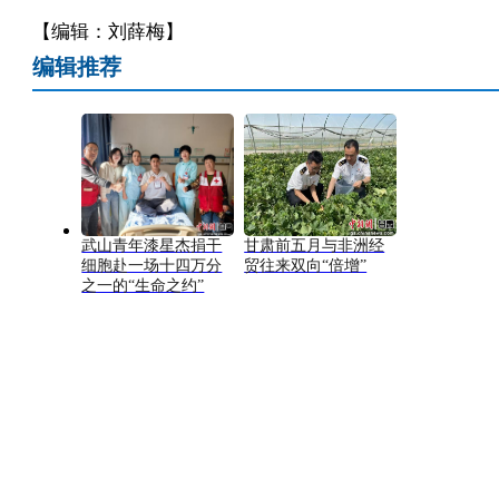
【编辑：刘薛梅】
编辑推荐
武山青年漆星杰捐干
甘肃前五月与非洲经
细胞赴一场十四万分
贸往来双向“倍增”
之一的“生命之约”