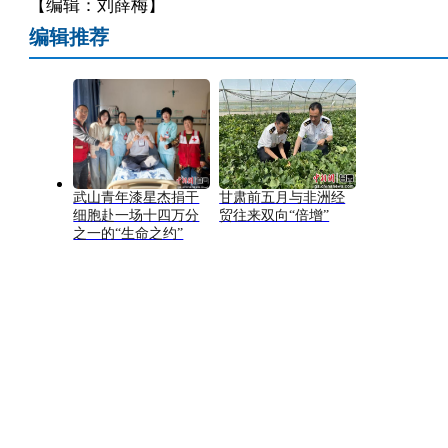
【编辑：刘薛梅】
编辑推荐
武山青年漆星杰捐干
甘肃前五月与非洲经
细胞赴一场十四万分
贸往来双向“倍增”
之一的“生命之约”