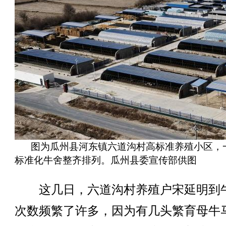
图为瓜州县河东镇六道沟村高标准养殖小区，
标准化牛舍整齐排列。瓜州县委宣传部供图
这几日，六道沟村养殖户宋延明到
次数频繁了许多，因为有几头繁育母牛