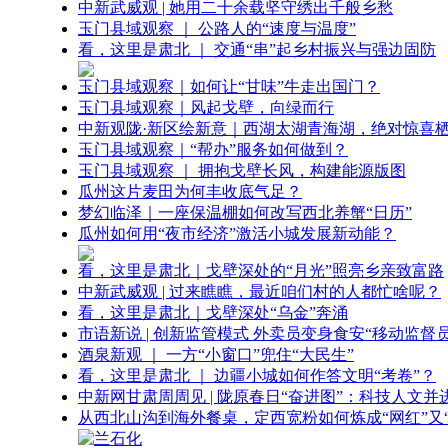
中新武威观 | 她用二十余载坚守绣出千般乡愁
玉门县域观察 ｜ 公路人的“速度与温度”
看，这里是肃北 ｜ 交通“串”起乡村振兴与强边固防
玉门县域观察｜如何让“甘味”牛走出国门？
玉门县域观察｜风起戈壁，向绿而行
中新观陇·新区绘新意｜西湖太湖青海湖，绝对惊喜
玉门县域观察｜“帮办”服务如何做到？
玉门县域观察 ｜ 拥抱戈壁长风，构建能源版图
瓜州这片麦田为何丰收底气足？
梦幻临泽｜一座保温棚如何改写西北养蟹“日历”
瓜州如何用“夜市经济”激活小城发展新动能？
看，这里是肃北｜戈壁深处的“月光”照亮乡亲致富路
中新武威观 | 过来瞧瞧，最近咱们村的人都忙啥呢？
看，这里是肃北｜戈壁深处“乌金”奔涌
市语新说 | 创新监管模式 外卖员变身食安“移动监督员
酒泉新观 ｜ 一方“小窗口”兜住“大民生”
看，这里是肃北 ｜ 边疆小城如何作答文明“考卷”？
中新网甘肃周周见 | 陇原春日“奋进图”：科技人文并
从西北山沟到海外餐桌，定西宽粉如何炼成“网红”又“