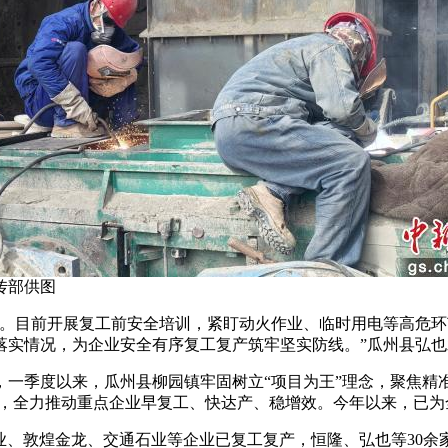
传部供图
。目前开展复工前安全培训，紧盯动火作业、临时用电等高危环节
落实情况，为企业安全有序复工复产筑牢坚实防线。”瓜州县弘
季度以来，瓜州县柳园镇牢固树立“项目为王”理念，聚焦精准
制，全力推动重点企业早复工、快达产、稳增效。今年以来，已为
、敦煌金龙、交通石业等企业已复工复产，恒隆、弘也等30余