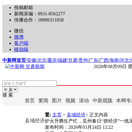
投稿邮箱
新闻采编：0931-8562277
传播合作：18909311858
微信
微博
客户端
移动端
中新网首页
|
安徽
|
北京
|
重庆
|
福建
|
甘肃
|
贵州
|
广东
|
广西
|
海南
|
河北
|
2026年08月09日
搜 索
首页
要闻
图片
视频
滚动
中新观陇
本网专
置:
主页
>
县域经济
> 正文内容
县域经济
炉火升腾生产忙，瓜州春日“拼经济”一线
发布时间：
2026年03月24日 12:22