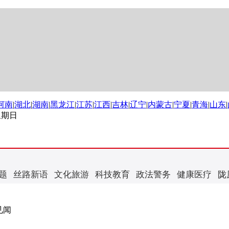
河南
|
湖北
|
湖南
|
黑龙江
|
江苏
|
江西
|
吉林
|
辽宁
|
内蒙古
|
宁夏
|
青海
|
山东
|
 星期日
题
丝路新语
文化旅游
科技教育
政法警务
健康医疗
陇
见闻