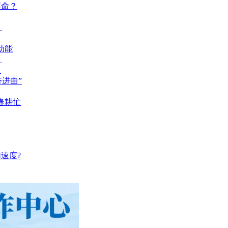
革命？
？
动能
？
？
奋进曲”
春耕忙
速度?