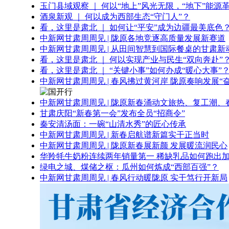
玉门县域观察 ｜ 何以“地上”风光无限，“地下”能源
酒泉新观 ｜ 何以成为西部生态“守门人”？
看，这里是肃北 ｜ 如何让“平安”成为边疆最美底色
中新网甘肃周周见 | 陇原各地竞逐高质量发展新赛道
中新网甘肃周周见 | 从田间智慧到国际餐桌的甘肃新
看，这里是肃北 ｜ 何以实现产业与民生“双向奔赴”
看，这里是肃北 ｜ “关键小事”如何办成“暖心大事”
中新网甘肃周周见 | 春风拂过黄河岸 陇原奏响发展“
中新网甘肃周周见 | 陇原新春涌动文旅热、复工潮、
甘肃庆阳“新春第一会”发布全员“招商令”
秦安清汤面：一碗“山清水秀”的匠心传承
中新网甘肃周周见 | 新春启航谱新篇实干正当时
中新网甘肃周周见 | 陇原新春展新颜 发展暖流润民心
华羚牦牛奶粉连续两年销量第一 稀缺乳品如何跑出加
绿电之城、煤储之枢：瓜州如何炼成“西部百强”？
中新网甘肃周周见 | 春风行动暖陇原 实干笃行开新局