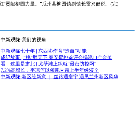
’贡献柳园力量。”瓜州县柳园镇副镇长雷兴健说。(完)
中新观陇·我们的视角
中新观临七十年 | 东西协作育“造血”动能
成纪故事 | “桃”醉天下 秦安蜜桃鉴评会揭晓11个金奖
看，这里是肃北 | 戈壁滩上织就“最密防控网”
7.2%高增长，平凉何以领跑甘肃上半年经济？
中新观陇·新区绘新意 ｜ 丝路通寰宇 遇见兰州新区风华