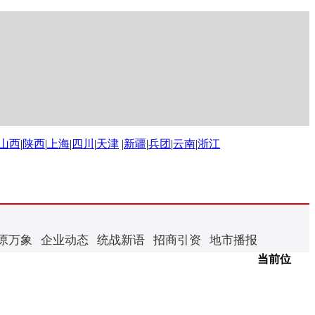
山西
|
陕西
|
上海
|
四川
|
天津
|
新疆
|
兵团
|
云南
|
浙江
原万象
企业动态
统战新语
招商引资
地市播报
当前位