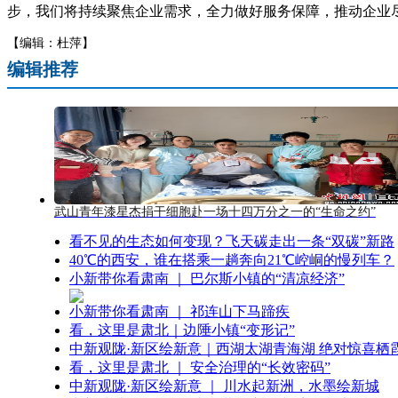
步，我们将持续聚焦企业需求，全力做好服务保障，推动企业尽
【编辑：杜萍】
编辑推荐
武山青年漆星杰捐干细胞赴一场十四万分之一的“生命之约”
看不见的生态如何变现？飞天碳走出一条“双碳”新路
40℃的西安，谁在搭乘一趟奔向21℃崆峒的慢列车？
小新带你看肃南 ｜ 巴尔斯小镇的“清凉经济”
小新带你看肃南 ｜ 祁连山下马蹄疾
看，这里是肃北｜边陲小镇“变形记”
中新观陇·新区绘新意｜西湖太湖青海湖 绝对惊喜栖
看，这里是肃北 ｜ 安全治理的“长效密码”
中新观陇·新区绘新意 ｜ 川水起新洲，水墨绘新城